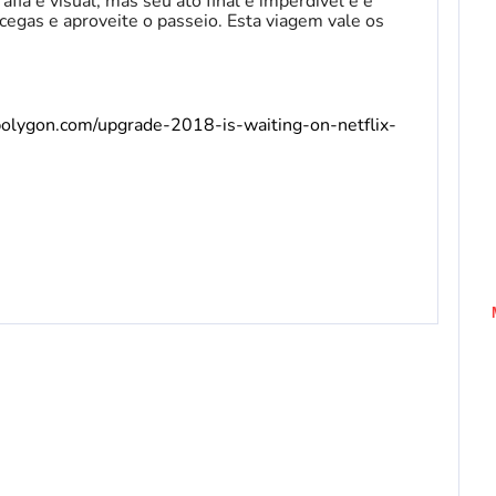
ia e visual, mas seu ato final é imperdível e é
cegas e aproveite o passeio. Esta viagem vale os
olygon.com/upgrade-2018-is-waiting-on-netflix-