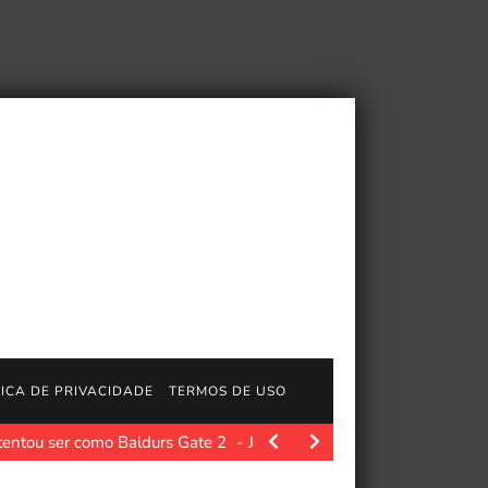
TICA DE PRIVACIDADE
TERMOS DE USO
tentou ser como Baldurs Gate 2
JogosGratisFun. PCGamer latest