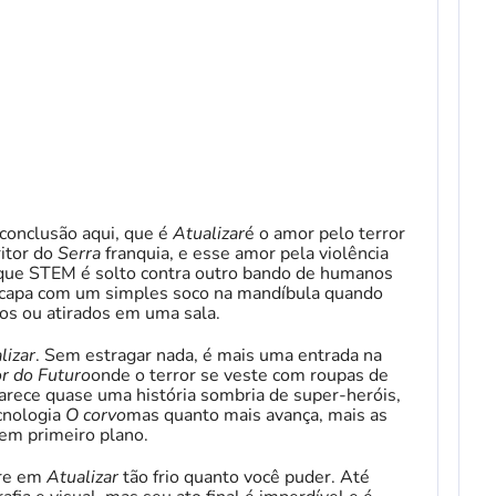
 conclusão aqui, que é
Atualizar
é o amor pelo terror
ritor do
Serra
franquia, e esse amor pela violência
z que STEM é solto contra outro bando de humanos
capa com um simples soco na mandíbula quando
os ou atirados em uma sala.
lizar
. Sem estragar nada, é mais uma entrada na
r do Futuro
onde o terror se veste com roupas de
arece quase uma história sombria de super-heróis,
cnologia
O corvo
mas quanto mais avança, mais as
em primeiro plano.
tre em
Atualizar
tão frio quanto você puder. Até