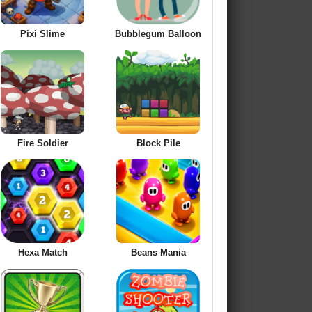
Pixi Slime
Bubblegum Balloon
Fire Soldier
Block Pile
Hexa Match
Beans Mania