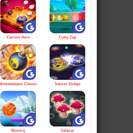
Carrom Hero
Cuby Zap
Minesweeper Classic
Saucer Dodge
Bouncy
Salazar