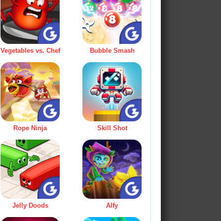
Vegetables vs. Chef
Bubble Smash
Rope Ninja
Skill Shot
Jelly Doods
Alfy