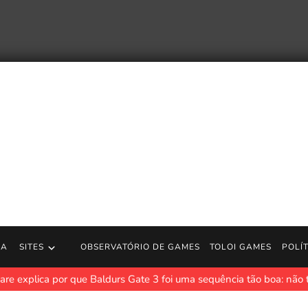
RA
SITES
OBSERVATÓRIO DE GAMES
TOLOI GAMES
POLÍ
re explica por que Baldurs Gate 3 foi uma sequência tão boa: não 