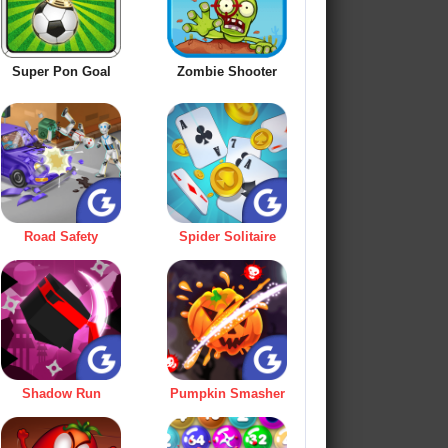
Super Pon Goal
Zombie Shooter
Road Safety
Spider Solitaire
Shadow Run
Pumpkin Smasher