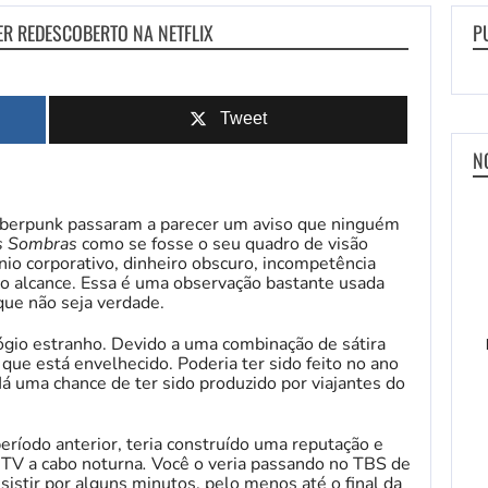
ER REDESCOBERTO NA NETFLIX
P
Tweet
N
yberpunk passaram a parecer um aviso que ninguém
as Sombras
como se fosse o seu quadro de visão
nio corporativo, dinheiro obscuro, incompetência
o alcance. Essa é uma observação bastante usada
que não seja verdade.
ógio estranho. Devido a uma combinação de sátira
 que está envelhecido. Poderia ter sido feito no ano
Há uma chance de ter sido produzido por viajantes do
eríodo anterior, teria construído uma reputação e
 TV a cabo noturna
.
Você o veria passando no TBS de
istir por alguns minutos, pelo menos até o final da