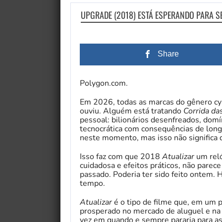
UPGRADE (2018) ESTÁ ESPERANDO PARA S
Share
Polygon.com.
Em 2026, todas as marcas do gênero c
ouviu.
Alguém está tratando
Corrida d
pessoal: bilionários desenfreados, domí
tecnocrática com consequências de long
neste momento, mas isso não significa 
Isso faz com que 2018
Atualizar
um rel
cuidadosa e efeitos práticos, não parece
passado. Poderia ter sido feito ontem. 
tempo.
Atualizar
é o tipo de filme que, em um p
prosperado no mercado de aluguel e na
vez em quando e sempre pararia para ass