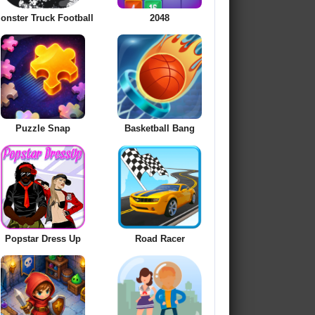
onster Truck Football
2048
Puzzle Snap
Basketball Bang
Popstar Dress Up
Road Racer