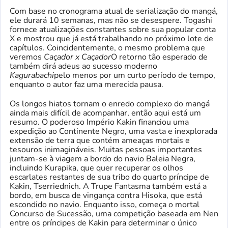
Com base no cronograma atual de serialização do mangá,
ele durará 10 semanas, mas não se desespere. Togashi
fornece atualizações constantes sobre sua popular conta
X e mostrou que já está trabalhando no próximo lote de
capítulos. Coincidentemente, o mesmo problema que
veremos
Caçador x Caçador
​​​​​​O retorno tão esperado de
também dirá adeus ao sucesso moderno
Kagurabachi
pelo menos por um curto período de tempo,
enquanto o autor faz uma merecida pausa.
Os longos hiatos tornam o enredo complexo do mangá
ainda mais difícil de acompanhar, então aqui está um
resumo. O poderoso Império Kakin financiou uma
expedição ao Continente Negro, uma vasta e inexplorada
extensão de terra que contém ameaças mortais e
tesouros inimagináveis. Muitas pessoas importantes
juntam-se à viagem a bordo do navio Baleia Negra,
incluindo Kurapika, que quer recuperar os olhos
escarlates restantes de sua tribo do quarto príncipe de
Kakin, Tserriednich. A Trupe Fantasma também está a
bordo, em busca de vingança contra Hisoka, que está
escondido no navio. Enquanto isso, começa o mortal
Concurso de Sucessão, uma competição baseada em Nen
entre os príncipes de Kakin para determinar o único