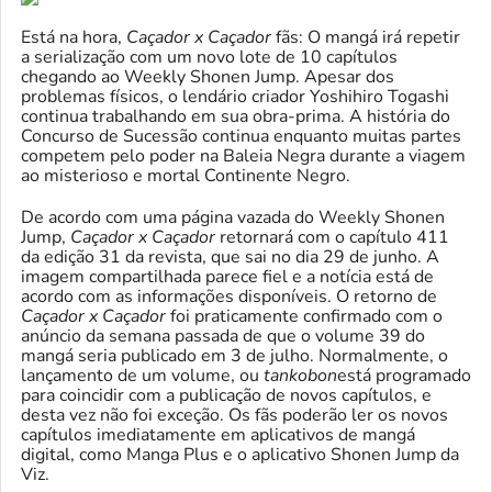
Está na hora,
Caçador x Caçador
fãs: O mangá irá repetir
a serialização com um novo lote de 10 capítulos
chegando ao Weekly Shonen Jump. Apesar dos
problemas físicos, o lendário criador Yoshihiro Togashi
continua trabalhando em sua obra-prima. A história do
Concurso de Sucessão continua enquanto muitas partes
competem pelo poder na Baleia Negra durante a viagem
ao misterioso e mortal Continente Negro.
De acordo com uma página vazada do Weekly Shonen
Jump,
Caçador x Caçador
retornará com o capítulo 411
da edição 31 da revista, que sai no dia 29 de junho. A
imagem compartilhada parece fiel e a notícia está de
acordo com as informações disponíveis. O retorno de
Caçador x Caçador
foi praticamente confirmado com o
anúncio da semana passada de que o volume 39 do
mangá seria publicado em 3 de julho. Normalmente, o
lançamento de um volume, ou
tankobon
está programado
para coincidir com a publicação de novos capítulos, e
desta vez não foi exceção. Os fãs poderão ler os novos
capítulos imediatamente em aplicativos de mangá
digital, como Manga Plus e o aplicativo Shonen Jump da
Viz.