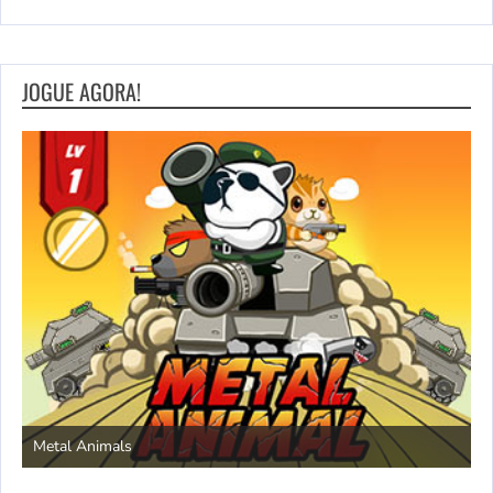
JOGUE AGORA!
S
Metal Animals