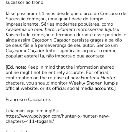
sucessor ao trono.
Já se passaram 14 anos desde que o arco do Concurso de
Sucessão começou, uma quantidade de tempo
impressionante. Séries modernas populares, como
Academia do meu herói
,
Homem motosserra
e
Jujutsu
Kaisen
tudo começou e terminou durante esse período, e
ainda assim
Caçador x Caçador
persiste graças à paixão
de seus fãs e à perseverança de seu autor. Sendo um
Caçador x Caçador
leitor significa incorporar o meme
popular: estarei lá, não importa o que aconteça.
[
Ed. note:
Keep in mind that the information shared
online might not be entirely accurate. For official
confirmation on the release of new
Hunter x Hunter
chapters, you should monitor
Weekly Shonen Jump’s
official website
, or its
official social media accounts
.]
Francesco Cacciatore.
Leia mais aqui em inglês:
https://www.polygon.com/hunter-x-hunter-new-
chapters-411-togashi/
.