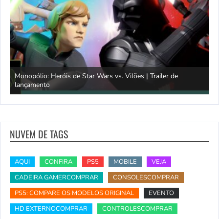
Monopólio: Heróis de Star Wars vs. Vilões | Trailer de
lançamento
S
NUVEM DE TAGS
AQUI
CONFIRA
PS5
MOBILE
VEJA
CADEIRA GAMERCOMPRAR
CONSOLESCOMPRAR
PS5: COMPARE OS MODELOS ORIGINAL
EVENTO
HD EXTERNOCOMPRAR
CONTROLESCOMPRAR