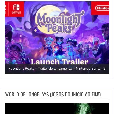
witch
T
Moonlight Peaks – Trailer de lançamento – Nintendo Switch 2
S
WORLD OF LONGPLAYS (JOGOS DO INICIO AO FIM!)