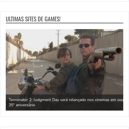
ULTIMAS SITES DE GAMES!
nagem
Terminator 2: Judgment Day será relançado nos cinemas em seu
O
35º aniversário
j