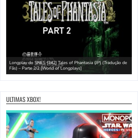
Longplay do SNES [242] Tales of Phantasia (JP) (Tradução de
L
Fãs) – Parte 2/2 [World of Longplays]
F
ULTIMAS XBOX!