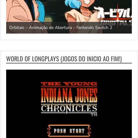
o
Rhy
Orbitais – Animação de Abertura – Nintendo Switch 2
Swi
WORLD OF LONGPLAYS (JOGOS DO INICIO AO FIM!)