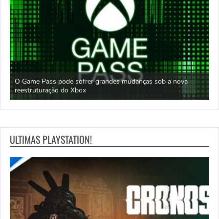
ass pode sofrer grandes mudanças sob a nova
Demissões do X
ração do Xbox
Scrolls Online ‘
ULTIMAS PLAYSTATION!