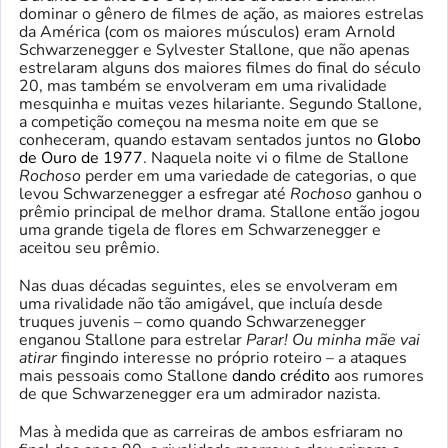
dominar o gênero de filmes de ação, as maiores estrelas
da América (com os maiores músculos) eram Arnold
Schwarzenegger e Sylvester Stallone, que não apenas
estrelaram alguns dos maiores filmes do final do século
20, mas também se envolveram em uma rivalidade
mesquinha e muitas vezes hilariante. Segundo Stallone,
a competição começou na mesma noite em que se
conheceram, quando estavam sentados juntos no
Globo
de Ouro de 1977
. Naquela noite vi o filme de Stallone
Rochoso
perder em uma variedade de categorias, o que
levou Schwarzenegger a esfregar até
Rochoso
ganhou o
prêmio principal de melhor drama. Stallone então jogou
uma grande tigela de flores em Schwarzenegger e
aceitou seu prêmio.
Nas duas décadas seguintes, eles se envolveram em
uma rivalidade não tão amigável, que incluía desde
truques juvenis – como quando Schwarzenegger
enganou Stallone para estrelar
Parar! Ou minha mãe vai
atirar
fingindo interesse no próprio roteiro – a ataques
mais pessoais como Stallone
dando crédito
aos rumores
de que Schwarzenegger era um admirador nazista.
Mas à medida que as carreiras de ambos esfriaram no