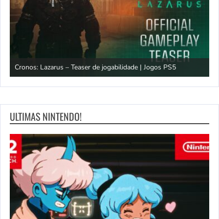
s: Lazarus – Teaser de jogabilidade | Jogos PS5
Easy Deliver
ULTIMAS NINTENDO!