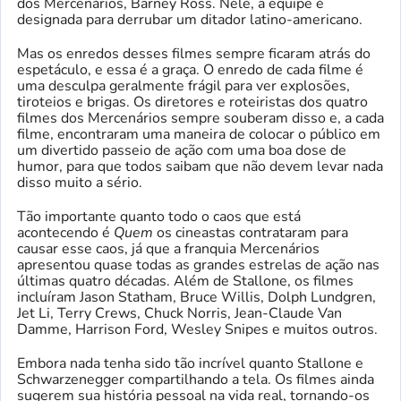
dos Mercenários, Barney Ross. Nele, a equipe é
designada para derrubar um ditador latino-americano.
Mas os enredos desses filmes sempre ficaram atrás do
espetáculo, e essa é a graça. O enredo de cada filme é
uma desculpa geralmente frágil para ver explosões,
tiroteios e brigas. Os diretores e roteiristas dos quatro
filmes dos Mercenários sempre souberam disso e, a cada
filme, encontraram uma maneira de colocar o público em
um divertido passeio de ação com uma boa dose de
humor, para que todos saibam que não devem levar nada
disso muito a sério.
Tão importante quanto todo o caos que está
acontecendo é
Quem
os cineastas contrataram para
causar esse caos, já que a franquia Mercenários
apresentou quase todas as grandes estrelas de ação nas
últimas quatro décadas. Além de Stallone, os filmes
incluíram Jason Statham, Bruce Willis, Dolph Lundgren,
Jet Li, Terry Crews, Chuck Norris, Jean-Claude Van
Damme, Harrison Ford, Wesley Snipes e muitos outros.
Embora nada tenha sido tão incrível quanto Stallone e
Schwarzenegger compartilhando a tela. Os filmes ainda
sugerem sua história pessoal na vida real, tornando-os