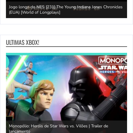
Jogo longo do NES [231] The Young Indiana Jones Chronicles
Wor
]
(EUA) [World of Longplays]
Tsu
ULTIMAS XBOX!
Monopólio: Heróis de Star Wars vs. Vilões | Trailer de
lançamento
S