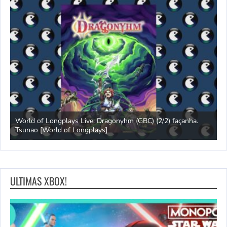
s
World of Longplays Live: Dragonyhm (GBC) (2/2) façanha.
Tsunao [World of Longplays]
L
ULTIMAS XBOX!