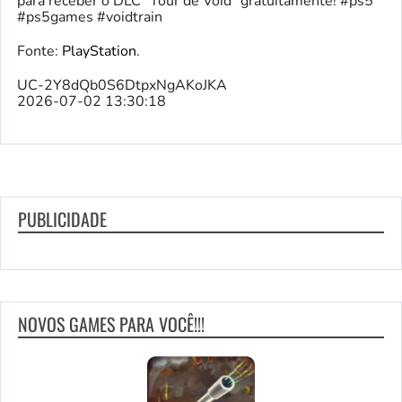
para receber o DLC “Tour de Void” gratuitamente! #ps5
#ps5games #voidtrain
Fonte:
PlayStation
.
UC-2Y8dQb0S6DtpxNgAKoJKA
2026-07-02 13:30:18
PUBLICIDADE
NOVOS GAMES PARA VOCÊ!!!