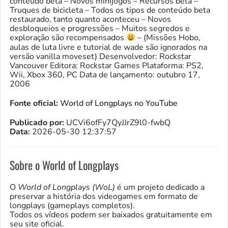
conteúdo beta – Novos minijogos – Recursos beta –
Truques de bicicleta – Todos os tipos de conteúdo beta
restaurado, tanto quanto aconteceu – Novos
desbloqueios e progressões – Muitos segredos e
exploração são recompensados
– (Missões Hobo,
aulas de luta livre e tutorial de wade são ignorados na
versão vanilla moveset) Desenvolvedor: Rockstar
Vancouver Editora: Rockstar Games Plataforma: PS2,
Wii, Xbox 360, PC Data de lançamento: outubro 17,
2006
Fonte oficial:
World of Longplays no YouTube
Publicado por:
UCVi6ofFy7QyJJrZ9l0-fwbQ
Data:
2026-05-30 12:37:57
Sobre o World of Longplays
O
World of Longplays (WoL)
é um projeto dedicado a
preservar a história dos videogames em formato de
longplays (gameplays completos).
Todos os vídeos podem ser baixados gratuitamente em
seu site oficial.