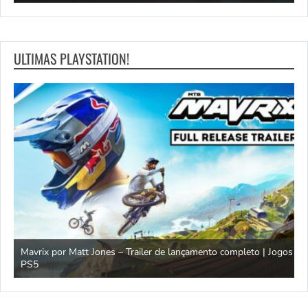
ULTIMAS PLAYSTATION!
gos
T
Ó Demônio! Consertar minha TV – Trailer de anúncio | Jogos PS5
P