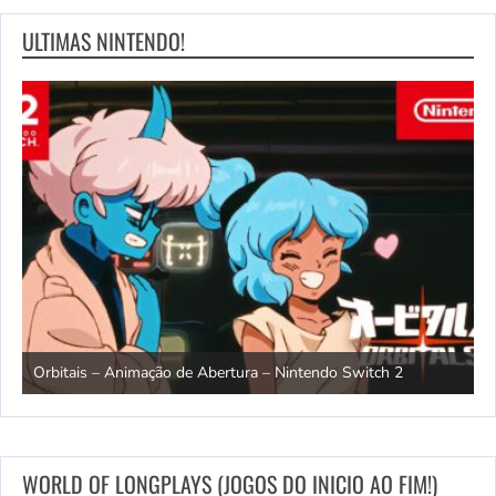
ULTIMAS NINTENDO!
Rhythm Heaven Groove – Trailer de lançamento – Nintendo
T
Switch
e
WORLD OF LONGPLAYS (JOGOS DO INICIO AO FIM!)