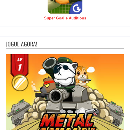
Super Goalie Auditions
JOGUE AGORA!
P