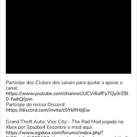
Participe dos Clubes dos canais para ajudar a apoiar o
canal:
https://www.youtube.com/channel/UCVi6ofFy7QyJJrZ9l
0-fwbQ/join
Participe do nosso Discord:
https://discord.com/invite/c5YkRHJjEw
Grand Theft Auto: Vice City – The Rad Mod jogado no
Xbox por Spazbo4 Encontre o mod aqui:
https://www.ogxbox.com/forums/index.php?