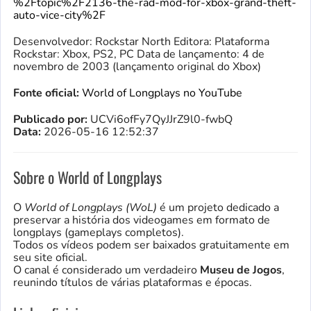
%2Ftopic%2F2136-the-rad-mod-for-xbox-grand-theft-
auto-vice-city%2F
Desenvolvedor: Rockstar North Editora: Plataforma
Rockstar: Xbox, PS2, PC Data de lançamento: 4 de
novembro de 2003 (lançamento original do Xbox)
Fonte oficial:
World of Longplays no YouTube
Publicado por:
UCVi6ofFy7QyJJrZ9l0-fwbQ
Data:
2026-05-16 12:52:37
Sobre o World of Longplays
O
World of Longplays (WoL)
é um projeto dedicado a
preservar a história dos videogames em formato de
longplays (gameplays completos).
Todos os vídeos podem ser baixados gratuitamente em
seu site oficial.
O canal é considerado um verdadeiro
Museu de Jogos
,
reunindo títulos de várias plataformas e épocas.