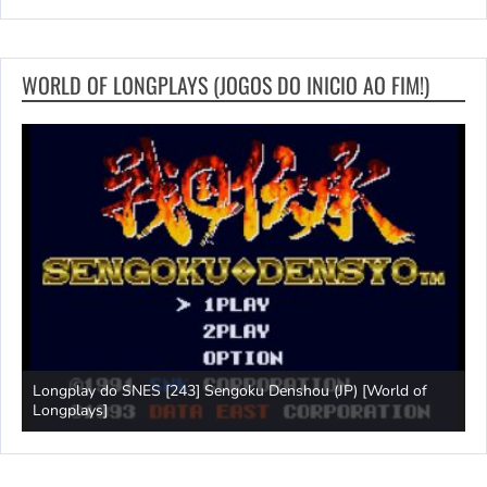
WORLD OF LONGPLAYS (JOGOS DO INICIO AO FIM!)
Longplay do SNES [243] Sengoku Denshou (JP) [World of
J
Longplays]
L