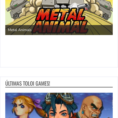
S
Metal Animals
ÚLTIMAS TOLOI GAMES!