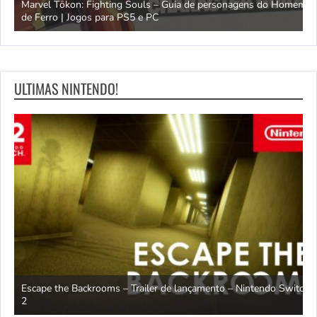
Marvel Tōkon: Fighting Souls – Guia de personagens do Homem
C
de Ferro | Jogos para PS5 e PC
m
ULTIMAS NINTENDO!
Escape the Backrooms – Trailer de lançamento – Nintendo Switch
2
M