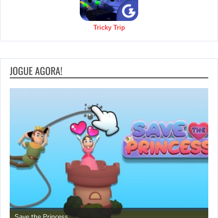
Tricky Trip
JOGUE AGORA!
P
Save the Princess