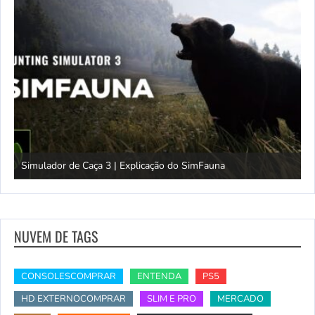
Simulador de Caça 3 | Explicação do SimFauna
T
NUVEM DE TAGS
CONSOLESCOMPRAR
ENTENDA
PS5
HD EXTERNOCOMPRAR
SLIM E PRO
MERCADO