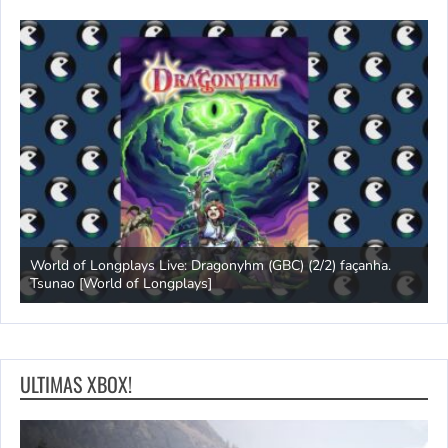
s
World of Longplays Live: Dragonyhm (GBC) (2/2) façanha.
Tsunao [World of Longplays]
L
ULTIMAS XBOX!