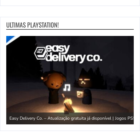
ULTIMAS PLAYSTATION!
G
Easy Delivery Co. – Atualização gratuita já disponível | Jogos PS5
F