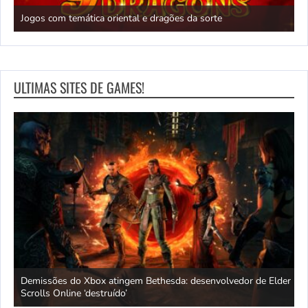
N
Jogos com temática oriental e dragões da sorte
c
ULTIMAS SITES DE GAMES!
Demissões do Xbox atingem Bethesda: desenvolvedor de Elder
A
Scrolls Online ‘destruído’
p