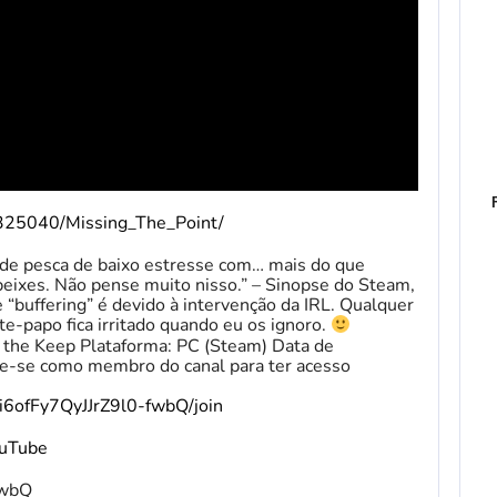
4325040/Missing_The_Point/
 pesca de baixo estresse com… mais do que
peixes. Não pense muito nisso.” – Sinopse do Steam,
“buffering” é devido à intervenção da IRL. Qualquer
te-papo fica irritado quando eu os ignoro.
 the Keep Plataforma: PC (Steam) Data de
re-se como membro do canal para ter acesso
i6ofFy7QyJJrZ9l0-fwbQ/join
ouTube
fwbQ