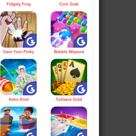
Fidgety Frog
Coin Grab
Save Your Pinky
Bubble Wipeout
Astro Knot
Solitaire Gold