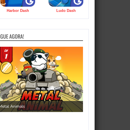
Harbor Dash
Ludo Dash
OGUE AGORA!
Save the Princess
Metal Animals