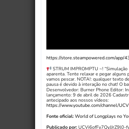
https://store.steampowered.com/app/
STRUM IMPROMPTU ~! “Simulação de
aparenta. Tente relaxar e pegar alguns 
vamos pescar. NOTA!: qualquer texto de 
pausa é devido à interação no chat! O ba
Desenvolvedor: Burner Phone Editor: In
lançamento: 9 de abril de 2026 Cadast
antecipado aos nossos vídeos:
https://www.youtube.com/channel/UCV
Fonte oficial:
World of Longplays no Y
Publicado por:
UCVi6ofFy7QyJJrZ9l0-