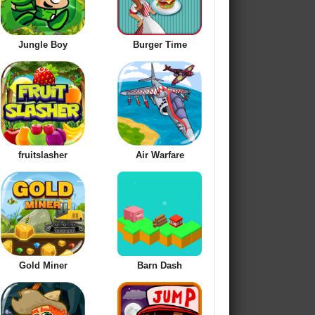
Jungle Boy
Burger Time
fruitslasher
Air Warfare
Gold Miner
Barn Dash