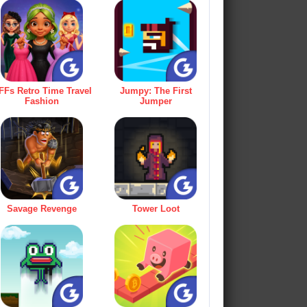
FFs Retro Time Travel
Jumpy: The First
Fashion
Jumper
Savage Revenge
Tower Loot