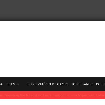
RA
SITES
OBSERVATÓRIO DE GAMES
TOLOI GAMES
POLÍ
x mostram que era grande demais para não falhar
Polygon.com.