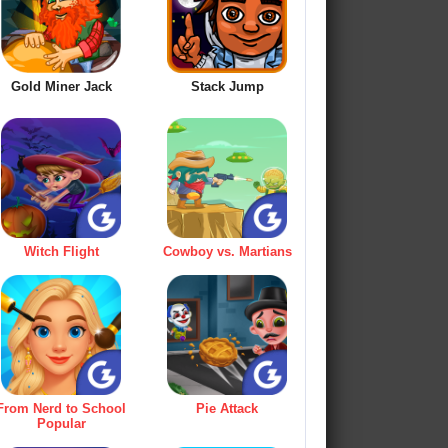
Gold Miner Jack
Stack Jump
Witch Flight
Cowboy vs. Martians
From Nerd to School
Pie Attack
Popular