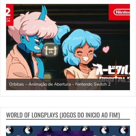
ndo
R
Orbitais – Animação de Abertura – Nintendo Switch 2
S
WORLD OF LONGPLAYS (JOGOS DO INICIO AO FIM!)