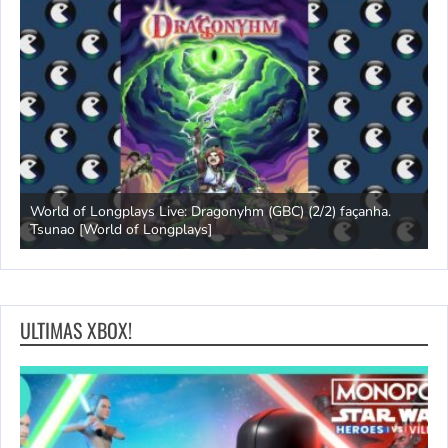
s
World of Longplays Live: Dragonyhm (GBC) (2/2) façanha.
Tsunao [World of Longplays]
L
ULTIMAS XBOX!