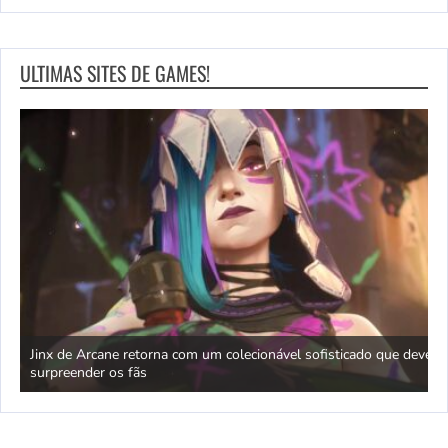
ULTIMAS SITES DE GAMES!
nha
Jinx de Arcane retorna com um colecionável sofisticado que deve
M
surpreender os fãs
r