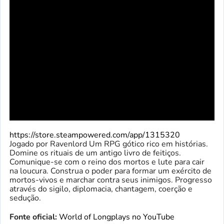
https://store.steampowered.com/app/1315320
Jogado por Ravenlord Um RPG gótico rico em histórias.
Domine os rituais de um antigo livro de feitiços.
Comunique-se com o reino dos mortos e lute para cair
na loucura. Construa o poder para formar um exército de
mortos-vivos e marchar contra seus inimigos. Progresso
através do sigilo, diplomacia, chantagem, coerção e
sedução.
Fonte oficial:
World of Longplays no YouTube