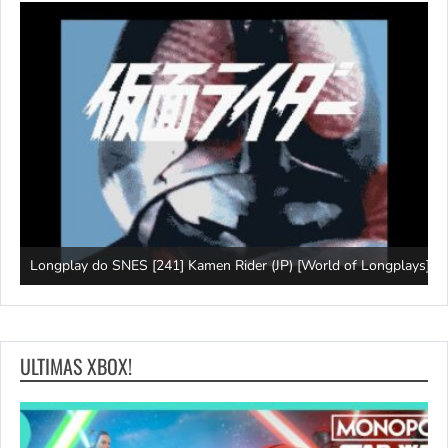
J
Longplay do SNES [241] Kamen Rider (JP) [World of Longplays]
(
ULTIMAS XBOX!