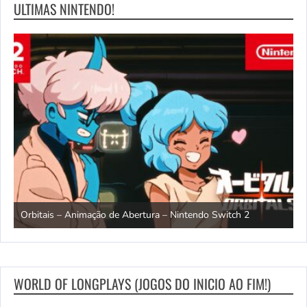
ULTIMAS NINTENDO!
ndo
R
Orbitais – Animação de Abertura – Nintendo Switch 2
S
WORLD OF LONGPLAYS (JOGOS DO INICIO AO FIM!)