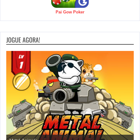
Pai Gow Poker
JOGUE AGORA!
S