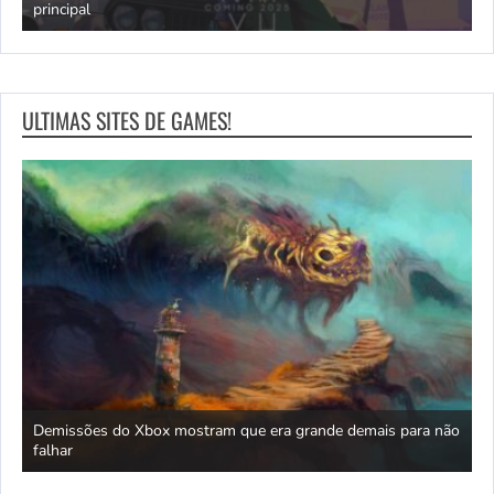
principal
J
ULTIMAS SITES DE GAMES!
Demissões do Xbox mostram que era grande demais para não
A
6?
falhar
f