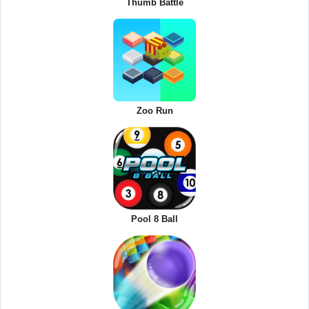
Thumb Battle
Zoo Run
Pool 8 Ball