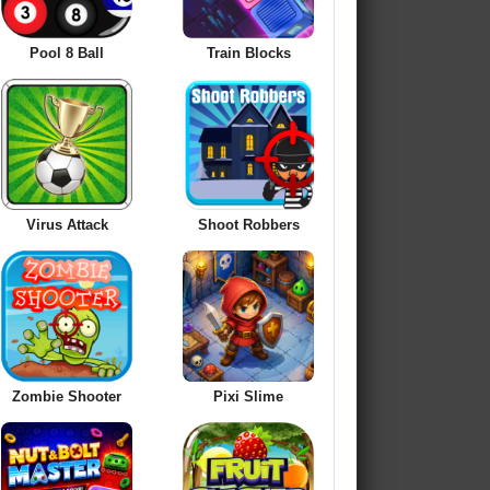
Pool 8 Ball
Train Blocks
Virus Attack
Shoot Robbers
Zombie Shooter
Pixi Slime