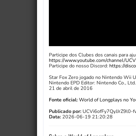
Participe dos Clubes dos canais para ajud
https://www.youtube.com/channel/UCV
Participe do nosso Discord:
https://dis
Star Fox Zero jogado no Nintendo Wii 
Nintendo EPD Editor: Nintendo Co., Ltd
21 de abril de 2016
Fonte oficial:
World of Longplays no Y
Publicado por:
UCVi6ofFy7QyJJrZ9l0-
Data:
2026-06-19 21:20:28