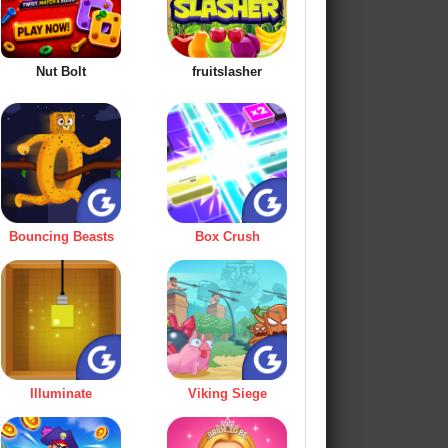
Nut Bolt
fruitslasher
Bouncing Beasts
Box Crush
Illuminate
Viking Siege