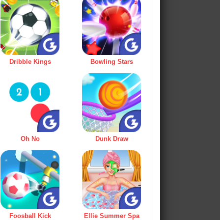
Dribble Kings
Bowling Stars
Oh No
Dunk Draw
Foosball Kick
Ellie Summer Spa