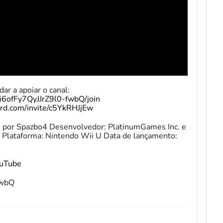
ar a apoiar o canal:
i6ofFy7QyJJrZ9l0-fwbQ/join
cord.com/invite/c5YkRHJjEw
U por Spazbo4 Desenvolvedor: PlatinumGames Inc. e
. Plataforma: Nintendo Wii U Data de lançamento:
ouTube
fwbQ