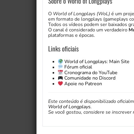
Sobre o World of Longplays
O
World of Longplays (WoL)
é um proje
em formato de longplays (gameplays co
Todos os vídeos podem ser baixados gra
O canal é considerado um verdadeiro
Mu
plataformas e épocas.
Links oficiais
World of Longplays: Main Site
Fórum oficial
Cronograma do YouTube
Comunidade no Discord
Apoie no Patreon
Este conteúdo é disponibilizado oficial
World of Longplays
.
Se você gostou, considere se inscrever no 