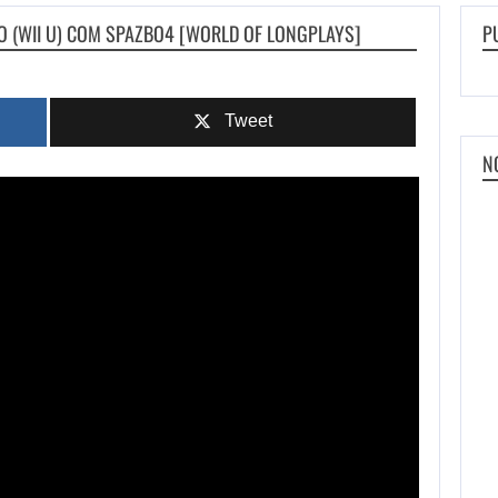
RO (WII U) COM SPAZBO4 [WORLD OF LONGPLAYS]
P
Tweet
N