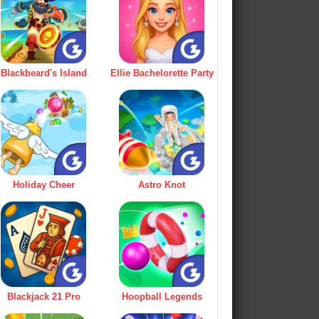
Blackbeard's Island
Ellie Bachelorette Party
Holiday Cheer
Astro Knot
Blackjack 21 Pro
Hoopball Legends