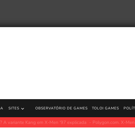
RA
SITES
OBSERVATÓRIO DE GAMES
TOLOI GAMES
POLÍ
n Slayer, Aniplex, está aberto ao uso de IA para contribuir com o 