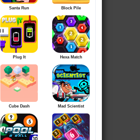
Santa Run
Block Pile
Plug It
Hexa Match
Cube Dash
Mad Scientist