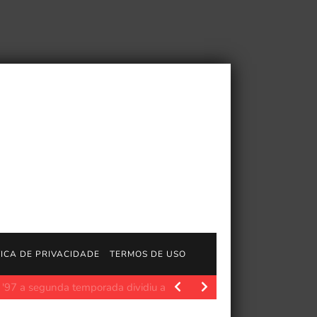
TICA DE PRIVACIDADE
TERMOS DE USO
processo criativo
Polygon.com. Aniplex, subsidiária de produção 