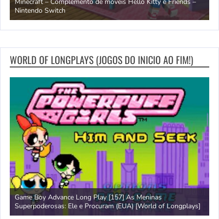
endo
Minecraft – Complemento de móveis Hello Kitty e Friends –
O
Nintendo Switch
d
WORLD OF LONGPLAYS (JOGOS DO INICIO AO FIM!)
Game Boy Advance Long Play [157] As Meninas
A
Superpoderosas: Ele e Procuram (EUA) [World of Longplays]
L