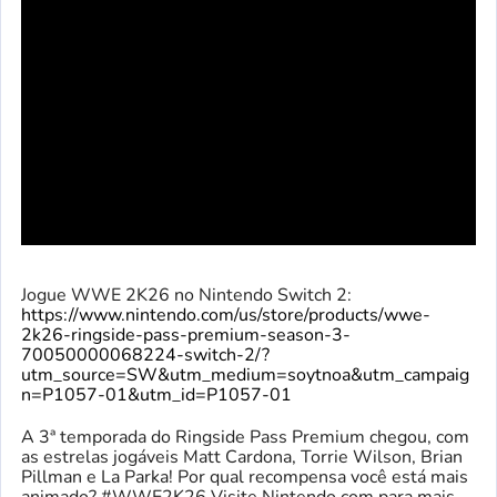
Jogue WWE 2K26 no Nintendo Switch 2:
https://www.nintendo.com/us/store/products/wwe-
2k26-ringside-pass-premium-season-3-
70050000068224-switch-2/?
utm_source=SW&utm_medium=soytnoa&utm_campaig
n=P1057-01&utm_id=P1057-01
A 3ª temporada do Ringside Pass Premium chegou, com
as estrelas jogáveis ​​Matt Cardona, Torrie Wilson, Brian
Pillman e La Parka! Por qual recompensa você está mais