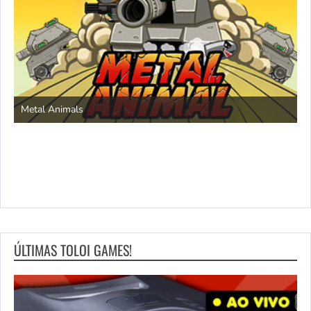
S
Metal Animals
ÚLTIMAS TOLOI GAMES!