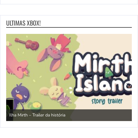
ULTIMAS XBOX!
N
Ilha Mirth – Trailer da história
d