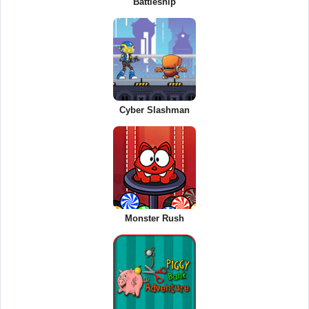
Battleship
Cyber Slashman
Monster Rush