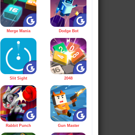
Merge Mania
Dodge Bot
Slit Sight
2048
Rabbit Punch
Gun Master