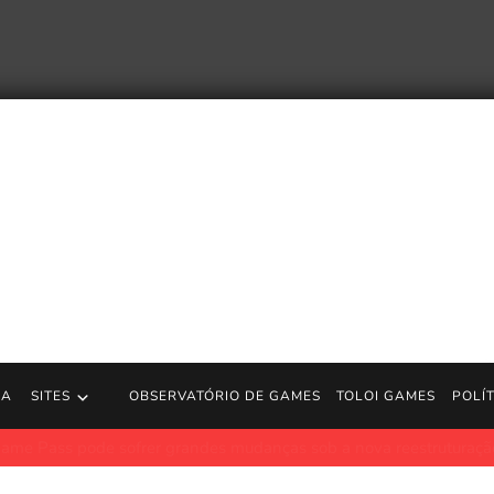
RA
SITES
OBSERVATÓRIO DE GAMES
TOLOI GAMES
POLÍ
 sofrer grandes mudanças sob a nova reestruturação do Xbox
P