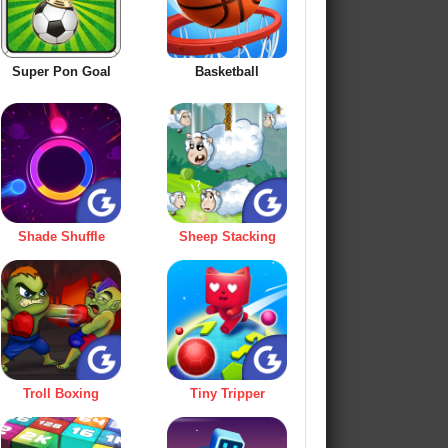
Super Pon Goal
Basketball
Shade Shuffle
Sheep Stacking
Troll Boxing
Tiny Tripper