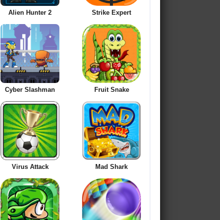
Alien Hunter 2
Strike Expert
Cyber Slashman
Fruit Snake
Virus Attack
Mad Shark