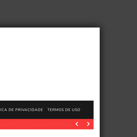
TICA DE PRIVACIDADE
TERMOS DE USO
olygon.com. O Xbox como o conhecemos está prestes a…