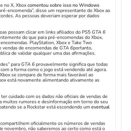
te no X, Xbox
comentou sobre isso no Windows
 pré-encomenda”, disse um representante do Xbox ao
ordes. As pessoas deveriam esperar por dados
as possam clicar em links afiliados do PS5
GTA 6
entemente do que para pré-encomendas do Xbox,
ré-encomendas. PlayStation, Xbox e Take Two
 de vendas de encomendas de
GTA 6
portanto,
lica de validar qualquer uma das afirmações.
rdes” para
GTA 6
provavelmente significa que todas
as com a forma como o jogo está vendendo até agora.
Xbox se compare de forma mais favorável ao
ox está novamente alimentando ativamente as
ter cuidado com os dados não oficiais de vendas de
o a muitos rumores e desinformação em torno do seu
ebatendo se a Rockstar está escondendo um
eventual
 compartilhem oficialmente os números de vendas
e novembro, não saberemos ao certo como está o