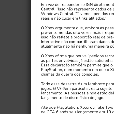
Em vez de responder ao IGN diretamen
Central
. “Isso não representa dados de
Windows Central. “Tivemos pedidos rec
reais e não clicar em links afiliados.”
O Xbox argumenta que, embora as pesso
pré-encomendas oito vezes mais frequ
isso não reflete a proporção real de p
Interactive não compartilharam dados
atualmente não há nenhuma maneira púb
O Xbox afirma que houve “pedidos reco
as partes envolvidas já estão satisfeit
Essa declaração também permite que o 
PlayStation, num momento em que o Xb
chamas da guerra dos consoles.
Todo esse desastre é um lembrete para 
jogos.
GTA 6
em particular, está sujeit
lançamento. As pessoas ainda estão d
lançamento de disco físico
do jogo.
Até que PlayStation, Xbox ou Take Two
de
GTA 6
após seu lançamento em 19 d