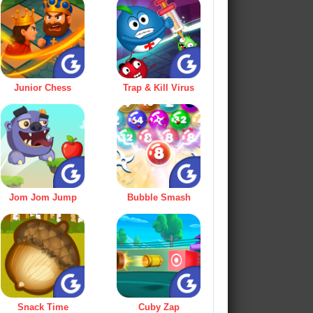
Junior Chess
Trap & Kill Virus
Jom Jom Jump
Bubble Smash
Snack Time
Cuby Zap