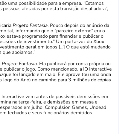
ão uma possibilidade para a empresa. “Estamos
pessoas afetadas por esta transição desafiadora”,
icaria
Projeto Fantasia
. Pouco depois do anúncio da
o tal, informando que o “parceiro externo” era o
x estava programado para financiar e publicar o
 decisões de investimento.” Um porta-voz do Xbox
nvestimento geral em jogos […] O que está mudando
os que apoiamos.”
o
Projeto Fantasia
. Ela publicará por conta própria ou
 e publicar o jogo. Como mencionado, a IO Interactive
uz
que foi lançado em maio. Ele aproveitou uma onda
e o Jogo do Ano) no caminho para
3 milhões de cópias
 Interactive vem antes de possíveis demissões em
ermina na terça-feira, e demissões em massa e
ão esperados em julho. Compulsion Games, Undead
rem fechados e seus funcionários demitidos.