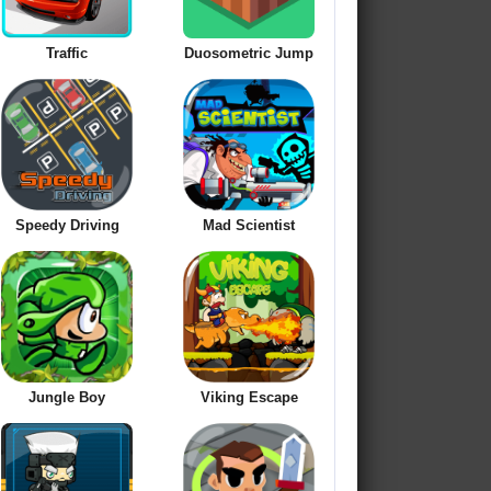
Traffic
Duosometric Jump
Speedy Driving
Mad Scientist
Jungle Boy
Viking Escape