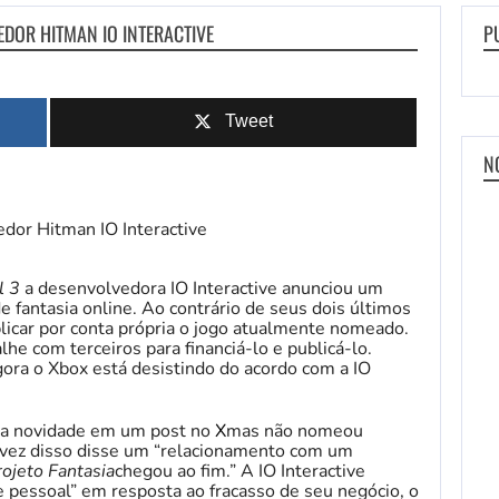
DOR HITMAN IO INTERACTIVE
P
Tweet
N
l 3
a desenvolvedora IO Interactive anunciou um
fantasia online. Ao contrário de seus dois últimos
ublicar por conta própria o jogo atualmente nomeado.
lhe com terceiros para financiá-lo e publicá-lo.
gora o Xbox está desistindo do acordo com a IO
ou a novidade em um post no
X
mas não nomeou
 vez disso disse um “relacionamento com um
rojeto Fantasia
chegou ao fim.” A IO Interactive
e pessoal” em resposta ao fracasso de seu negócio, o