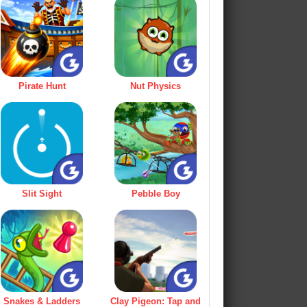
Pirate Hunt
Nut Physics
Slit Sight
Pebble Boy
Snakes & Ladders
Clay Pigeon: Tap and