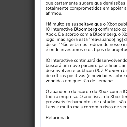
que certamente sugere que demissões s
totalmente comprometidos em apoiar as 
afirmou.
Há muito se suspeitava que o Xbox publ
IO Interactive
Bloomberg
confirmado com
Xbox. De acordo com a Bloomberg, o Xbo
jogo, mas agora está “reavaliando[ing]
disse: “Não estamos reduzindo nosso i
é onde investimos e os tipos de projet
IO Interactive continuará desenvolvend
buscará um novo parceiro para financiar
desenvolveu e publicou
007 Primeira L
de críticas positivas (e novidades sobr
vendidas
em questão de semanas.
O abandono do acordo do Xbox com a IO
toda a empresa. O ano fiscal do Xbox t
prováveis ​​fechamentos de estúdios s
Labs e muito mais correm o risco de se
Relacionado