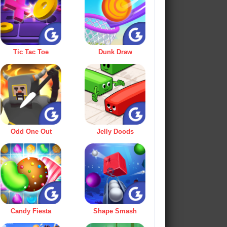
Tic Tac Toe
Dunk Draw
Odd One Out
Jelly Doods
Candy Fiesta
Shape Smash