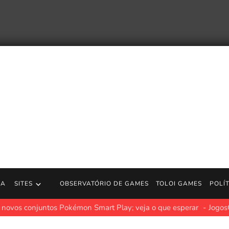
RA
SITES
OBSERVATÓRIO DE GAMES
TOLOI GAMES
POLÍ
vos conjuntos Pokémon Smart Play; veja o que esperar
JogosGr