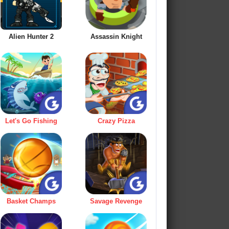
Alien Hunter 2
Assassin Knight
Let's Go Fishing
Crazy Pizza
Basket Champs
Savage Revenge