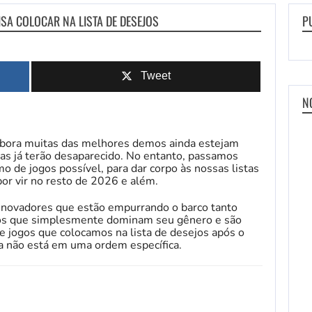
ISA COLOCAR NA LISTA DE DESEJOS
P
Tweet
N
mbora muitas das melhores demos ainda estejam
as já terão desaparecido. No entanto, passamos
 de jogos possível, para dar corpo às nossas listas
por vir no resto de 2026 e além.
inovadores que estão empurrando o barco tanto
tros que simplesmente dominam seu gênero e são
te jogos que colocamos na lista de desejos após o
a não está em uma ordem específica.