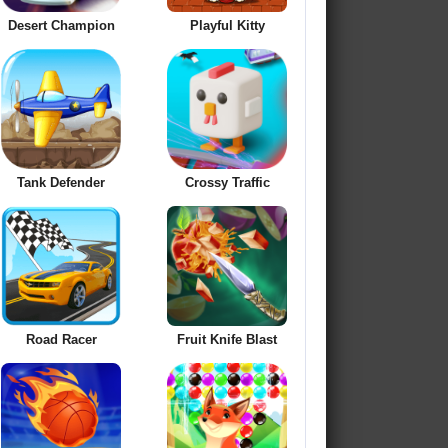
Desert Champion
Playful Kitty
Tank Defender
Crossy Traffic
Road Racer
Fruit Knife Blast