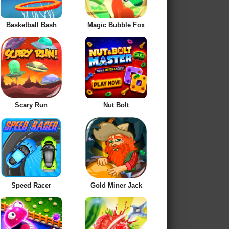
Basketball Bash
Magic Bubble Fox
Scary Run
Nut Bolt
Speed Racer
Gold Miner Jack