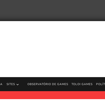
RA
SITES
OBSERVATÓRIO DE GAMES
TOLOI GAMES
POLÍ
torna com um colecionável sofisticado que deve surpreender os fãs