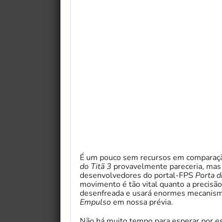
É um pouco sem recursos em comparaçã
do Titã 3
provavelmente pareceria, ma
desenvolvedores do portal-FPS
Porta d
movimento é tão vital quanto a precisã
desenfreada e usará enormes mecanismos
Empulso
em nossa prévia.
Não há muito tempo para esperar por e