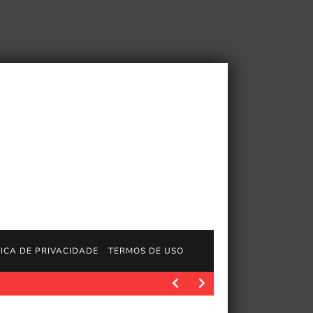
TICA DE PRIVACIDADE
TERMOS DE USO
Polygon.com. Arcano: League of Legends estabeleceu um novo 