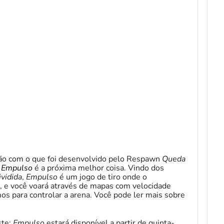
o com o que foi desenvolvido pelo Respawn
Queda
s
Empulso
é a próxima melhor coisa. Vindo dos
ividida
,
Empulso
é um jogo de tiro onde o
o, e você voará através de mapas com velocidade
 para controlar a arena. Você pode ler mais sobre
ste:
Empulso
estará disponível a partir de quinta-