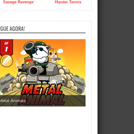
Savage Revenge
Hipster Tennis
OGUE AGORA!
Save the Princess
Metal Animals