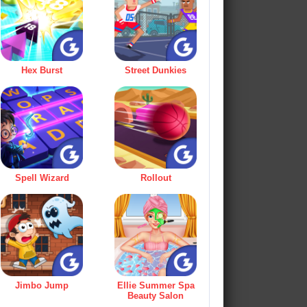
Hex Burst
Street Dunkies
Spell Wizard
Rollout
Jimbo Jump
Ellie Summer Spa
Beauty Salon