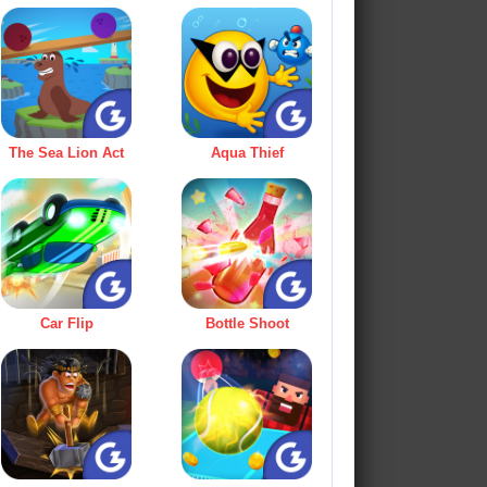
The Sea Lion Act
Aqua Thief
Car Flip
Bottle Shoot