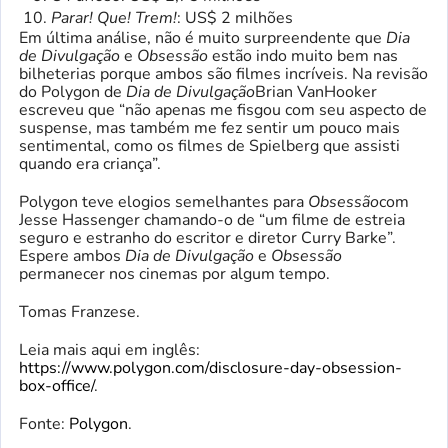
Parar! Que! Trem!
: US$ 2 milhões
Em última análise, não é muito surpreendente que
Dia
de Divulgação
e
Obsessão
estão indo muito bem nas
bilheterias porque ambos são filmes incríveis. Na revisão
do Polygon de
Dia de Divulgação
Brian VanHooker
escreveu que “não apenas me fisgou com seu aspecto de
suspense, mas também me fez sentir um pouco mais
sentimental, como os filmes de Spielberg que assisti
quando era criança”.
Polygon teve elogios semelhantes para
Obsessão
com
Jesse Hassenger chamando-o de “um filme de estreia
seguro e estranho do escritor e diretor Curry Barke”.
Espere ambos
Dia de Divulgação
e
Obsessão
permanecer nos cinemas por algum tempo.
Tomas Franzese.
Leia mais aqui em inglês:
https://www.polygon.com/disclosure-day-obsession-
box-office/
.
Fonte:
Polygon
.