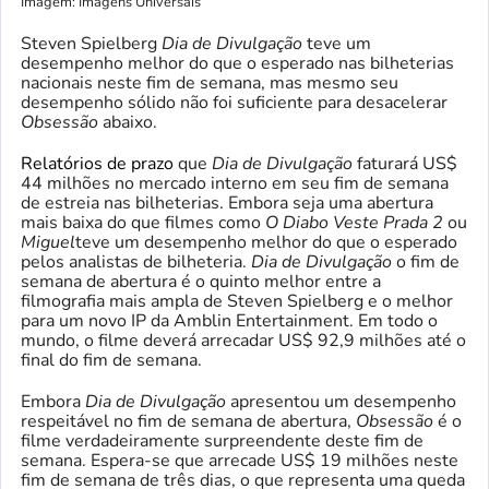
Imagem: Imagens Universais
Steven Spielberg
Dia de Divulgação
teve um
desempenho melhor do que o esperado nas bilheterias
nacionais neste fim de semana, mas mesmo seu
desempenho sólido não foi suficiente para desacelerar
Obsessão
abaixo.
Relatórios de prazo
que
Dia de Divulgação
faturará US$
44 milhões no mercado interno em seu fim de semana
de estreia nas bilheterias. Embora seja uma abertura
mais baixa do que filmes como
O Diabo Veste Prada 2
ou
Miguel
teve um desempenho melhor do que o esperado
pelos analistas de bilheteria.
Dia de Divulgação
o fim de
semana de abertura é o quinto melhor entre a
filmografia mais ampla de Steven Spielberg e o melhor
para um novo IP da Amblin Entertainment. Em todo o
mundo, o filme deverá arrecadar US$ 92,9 milhões até o
final do fim de semana.
Embora
Dia de Divulgação
apresentou um desempenho
respeitável no fim de semana de abertura,
Obsessão
é o
filme verdadeiramente surpreendente deste fim de
semana. Espera-se que arrecade US$ 19 milhões neste
fim de semana de três dias, o que representa uma queda