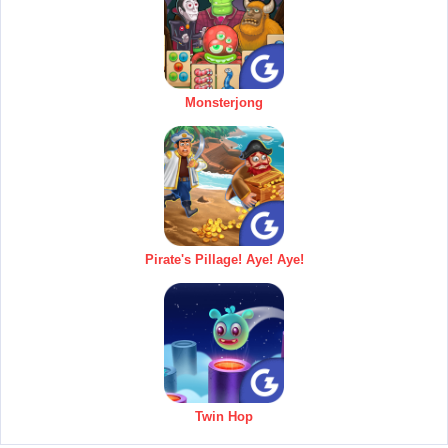
Monsterjong
Pirate's Pillage! Aye! Aye!
Twin Hop