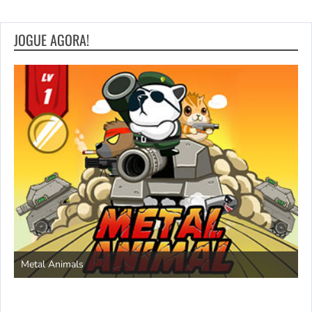
JOGUE AGORA!
S
Metal Animals