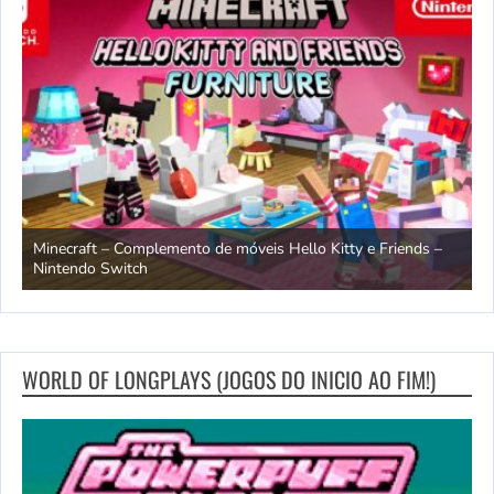
endo
Minecraft – Complemento de móveis Hello Kitty e Friends –
O
Nintendo Switch
d
WORLD OF LONGPLAYS (JOGOS DO INICIO AO FIM!)