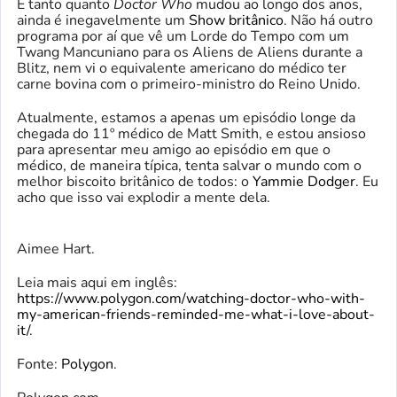
E tanto quanto
Doctor Who
mudou ao longo dos anos,
ainda é inegavelmente um
Show britânico
. Não há outro
programa por aí que vê um Lorde do Tempo com um
Twang Mancuniano para os Aliens de Aliens durante a
Blitz, nem vi o equivalente americano do médico ter
carne bovina com o primeiro-ministro do Reino Unido.
Atualmente, estamos a apenas um episódio longe da
chegada do 11º médico de Matt Smith, e estou ansioso
para apresentar meu amigo ao episódio em que o
médico, de maneira típica, tenta salvar o mundo com o
melhor biscoito britânico de todos: o
Yammie Dodger
. Eu
acho que isso vai explodir a mente dela.
Aimee Hart.
Leia mais aqui em inglês:
https://www.polygon.com/watching-doctor-who-with-
my-american-friends-reminded-me-what-i-love-about-
it/
.
Fonte:
Polygon
.