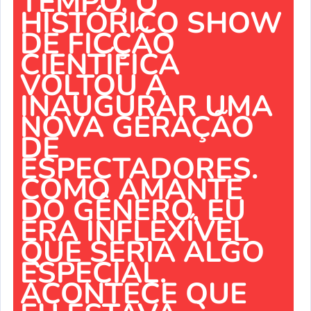
TEMPO, O
HISTÓRICO SHOW
DE FICÇÃO
CIENTÍFICA
VOLTOU A
INAUGURAR UMA
NOVA GERAÇÃO
DE
ESPECTADORES.
COMO AMANTE
DO GÊNERO, EU
ERA INFLEXÍVEL
QUE SERIA ALGO
ESPECIAL.
ACONTECE QUE