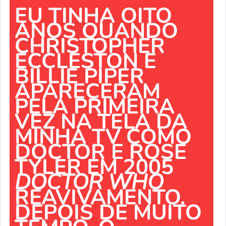
EU TINHA OITO
ANOS QUANDO
CHRISTOPHER
ECCLESTON E
BILLIE PIPER
APARECERAM
PELA PRIMEIRA
VEZ NA TELA DA
MINHA TV COMO
DOCTOR E ROSE
TYLER EM 2005
DOCTOR WHO
REAVIVAMENTO.
DEPOIS DE MUITO