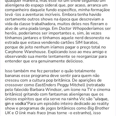
qualquer maneira, mas este foi um show seguindo um
alienígena do espaço sideral que, por acaso, arranca um
companheiro daquele fundo específico,
minha formação
e
levá -los a aventuras incríveis. Embora tenha havido
certamente outros shows na época que descreviam a
vida da classe trabalhadora, muitos deles nos fizeram o
alvo de uma piada longa. Em
Doctor Who
poderíamos ser
heróis, poderíamos ser importantes e, sim, às vezes
tínhamos jantares e tínhamos aquele nerd desonesto na
estrada que estava vendendo cartões SIM baratos,
porque de jeito nenhum iríamos pagar o preço total no
Carphone Warehouse. Explicando isso ao meu amigo e
observando sua mente lentamente se reorganizar para
entender que era genuinamente delicioso.
Isso também me fez perceber o quão totalmente
bananas esse programa deve sentir para quem não
cresceu com a cultura pop britânica. De aparições de
crossover como
EastEnders
Peggy Mitchell (retratado
pelo falecido Barbara Windsor, um ícone na TV e cinema
britânico) gritando com fantasmas alienígenas que os
únicos espíritos que ela serve na rainha Vic são “
uísque,
gin e vodka
”Para um episódio inteiro dedicado ao reality
show e programas de jogos britânicos como
Big Brother
UK
e
O link mais fraco
(mas torne -o estranho), isso