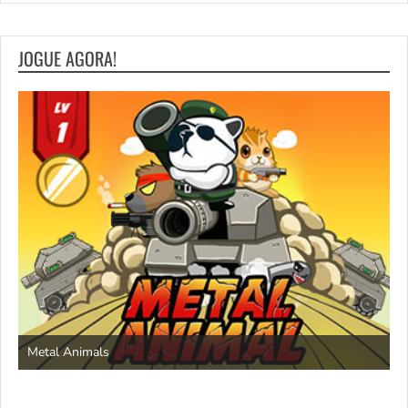
JOGUE AGORA!
S
Metal Animals