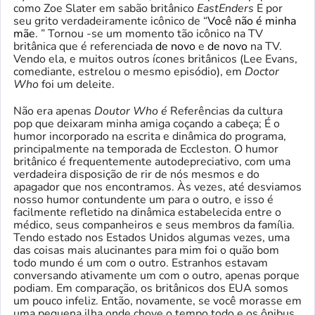
como Zoe Slater em sabão britânico
EastEnders
E por
seu grito verdadeiramente icônico de “
Você não é minha
mãe
. ” Tornou -se um momento tão icônico na TV
britânica que é referenciada
de novo
e
de novo
na TV.
Vendo ela, e muitos outros ícones britânicos (Lee Evans,
comediante, estrelou o mesmo episódio), em
Doctor
Who
foi um deleite.
Não era apenas
Doutor Who é
Referências da cultura
pop que deixaram minha amiga coçando a cabeça; É o
humor incorporado na escrita e dinâmica do programa,
principalmente na temporada de Eccleston. O humor
britânico é frequentemente autodepreciativo, com uma
verdadeira disposição de rir de nós mesmos e do
apagador que nos encontramos. Às vezes, até desviamos
nosso humor contundente um para o outro, e isso é
facilmente refletido na dinâmica estabelecida entre o
médico, seus companheiros e seus membros da família.
Tendo estado nos Estados Unidos algumas vezes, uma
das coisas mais alucinantes para mim foi o quão bom
todo mundo é um com o outro. Estranhos estavam
conversando ativamente um com o outro, apenas porque
podiam. Em comparação, os britânicos dos EUA somos
um pouco infeliz. Então, novamente, se você morasse em
uma pequena ilha onde chove o tempo todo e os ônibus