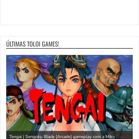
ÚLTIMAS TOLOI GAMES!
Tengai | Sengoku Blade [Arcade] gameplay com a Miko
D