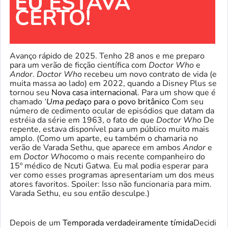
EU ESTAVA
CERTO!
Avanço rápido de 2025. Tenho 28 anos e me preparo
para um verão de ficção científica com
Doctor Who
e
Andor
.
Doctor Who
recebeu um novo contrato de vida (e
muita massa ao lado) em 2022, quando a Disney Plus se
tornou seu
Nova casa internacional
. Para um show que é
chamado
‘
Uma pedaço
para o povo britânico
Com seu
número de cedimento ocular de episódios que datam da
estréia da série em 1963, o fato de que
Doctor Who
De
repente, estava disponível para um público muito mais
amplo. (Como um aparte, eu também o chamaria no
verão de Varada Sethu, que aparece em ambos
Andor
e
em
Doctor Who
como o mais recente companheiro do
15º médico de Ncuti Gatwa. Eu mal podia esperar para
ver como esses programas apresentariam um dos meus
atores favoritos. Spoiler: Isso não funcionaria para mim.
Varada Sethu, eu sou
então
desculpe.)
Depois de um
Temporada verdadeiramente tímida
Decidi