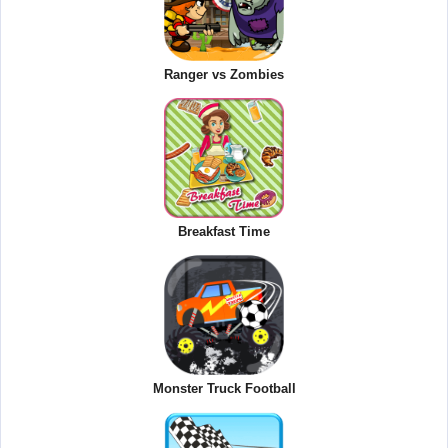
Ranger vs Zombies
Breakfast Time
Monster Truck Football