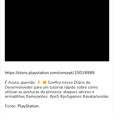
https://store.playstation.com/concept/10018989
É Azula, querido.
Confira nosso Diário do
Desenvolvedor para um tutorial rápido sobre como
utilizar as posturas da princesa, ataques aéreos e
armadilhas flamejantes. #ps5 #ps5games #avatarlendas
Fonte:
PlayStation
.