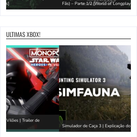
Fãs) – Parte 1/2 [World of Longplays]
J
ULTIMAS XBOX!
Simulador de Caça 3 | Explicação do SimFauna
T