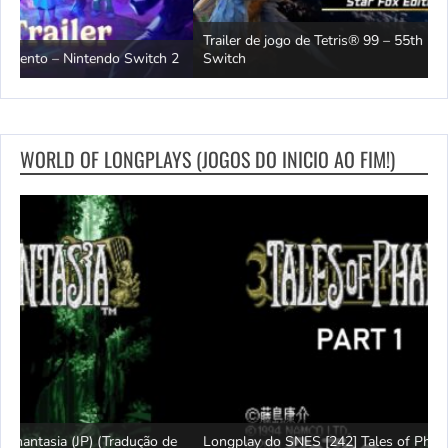
Trailer de jogo de Tetris® 99 – 55th MAXIMUS CUP – Nintendo
2
Switch
O
WORLD OF LONGPLAYS (JOGOS DO INICIO AO FIM!)
e
Longplay do SNES [242] Tales of Phantasia (JP) (Tradução de