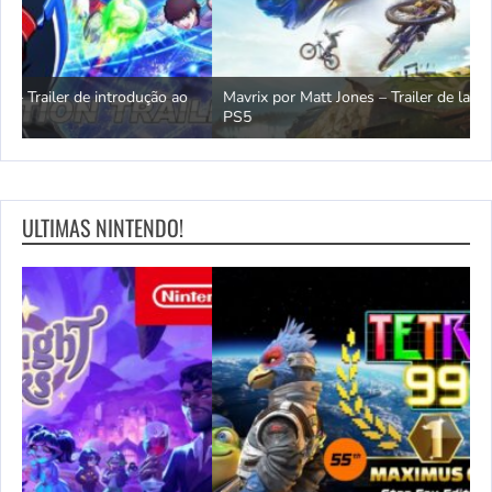
Mavrix por Matt Jones – Trailer de lançamento completo | Jogos
PS5
Ó
ULTIMAS NINTENDO!