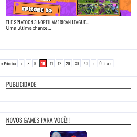
THE SPLATOON 3 NORTH AMERICAN LEAGUE…
Uma última chance…
« Primeira
«
8
9
10
11
12
20
30
40
»
Última »
PUBLICIDADE
NOVOS GAMES PARA VOCÊ!!!