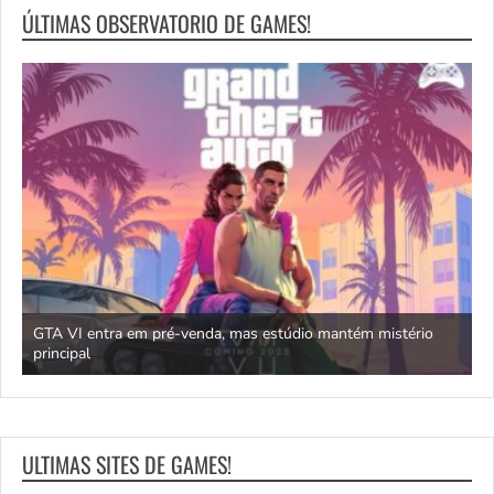
ÚLTIMAS OBSERVATORIO DE GAMES!
GTA VI entra em pré-venda, mas estúdio mantém mistério
principal
J
ULTIMAS SITES DE GAMES!