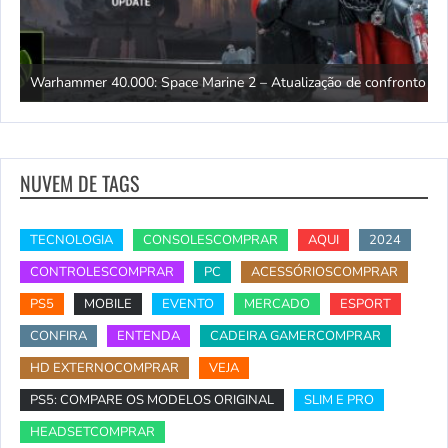
ento
Warhammer 40.000: Space Marine 2 – Atualização de confronto
A
NUVEM DE TAGS
TECNOLOGIA
CONSOLESCOMPRAR
AQUI
2024
CONTROLESCOMPRAR
PC
ACESSÓRIOSCOMPRAR
PS5
MOBILE
EVENTO
MERCADO
ESPORT
CONFIRA
ENTENDA
CADEIRA GAMERCOMPRAR
HD EXTERNOCOMPRAR
VEJA
PS5: COMPARE OS MODELOS ORIGINAL
SLIM E PRO
HEADSETCOMPRAR