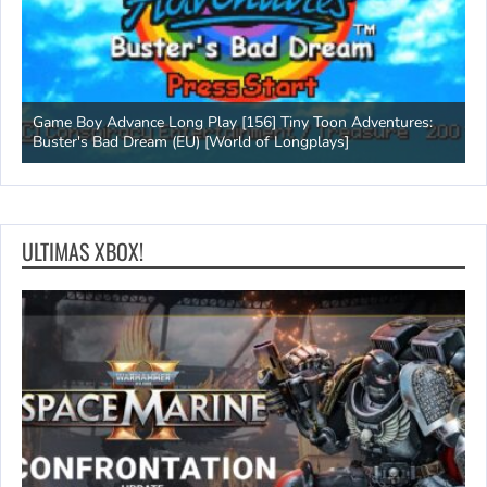
Game Boy Advance Long Play [156] Tiny Toon Adventures:
A
Buster's Bad Dream (EU) [World of Longplays]
L
ULTIMAS XBOX!