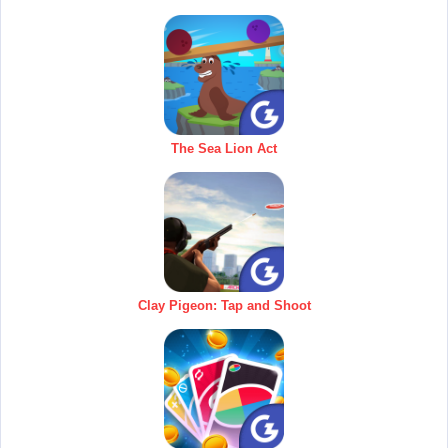
The Sea Lion Act
Clay Pigeon: Tap and Shoot