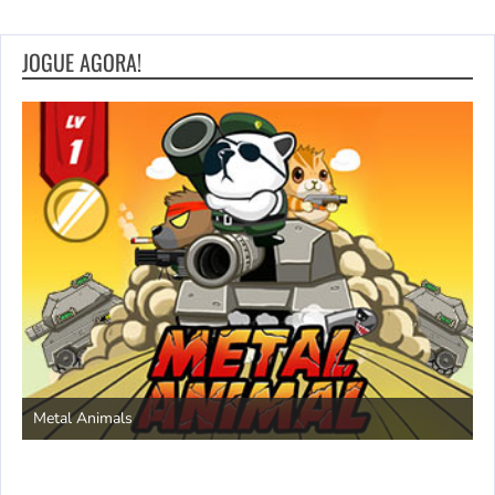
JOGUE AGORA!
S
Metal Animals