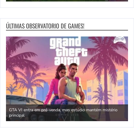
ÚLTIMAS OBSERVATORIO DE GAMES!
GTA VI entra em pré-venda, mas estúdio mantém mistério
principal
J