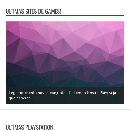
ULTIMAS SITES DE GAMES!
praia
Lego apresenta novos conjuntos Pokémon Smart Play; veja o
P
que esperar
p
ULTIMAS PLAYSTATION!