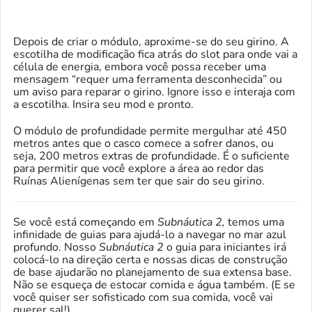
Depois de criar o módulo, aproxime-se do seu girino. A
escotilha de modificação fica atrás do slot para onde vai a
célula de energia, embora você possa receber uma
mensagem “requer uma ferramenta desconhecida” ou
um aviso para reparar o girino. Ignore isso e interaja com
a escotilha. Insira seu mod e pronto.
O módulo de profundidade permite mergulhar até 450
metros antes que o casco comece a sofrer danos, ou
seja, 200 metros extras de profundidade. É o suficiente
para permitir que você explore a área ao redor das
Ruínas Alienígenas sem ter que sair do seu girino.
Se você está começando em
Subnáutica 2,
temos uma
infinidade de guias para ajudá-lo a navegar no mar azul
profundo. Nosso
Subnáutica 2
o guia para iniciantes irá
colocá-lo na direção certa e nossas dicas de construção
de base ajudarão no planejamento de sua extensa base.
Não se esqueça de estocar comida e água também. (E se
você quiser ser sofisticado com sua comida, você vai
querer sal!)