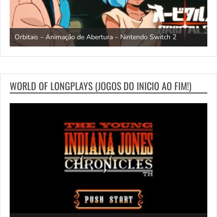
ndo
R
Orbitais – Animação de Abertura – Nintendo Switch 2
S
WORLD OF LONGPLAYS (JOGOS DO INICIO AO FIM!)