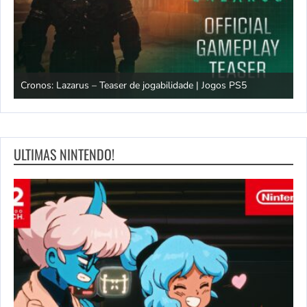
os
Cronos: Lazarus – Teaser de jogabilidade | Jogos PS5
E
ULTIMAS NINTENDO!