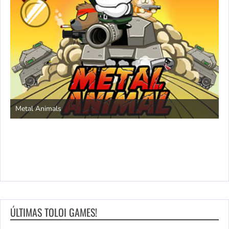
S
Metal Animals
ÚLTIMAS TOLOI GAMES!