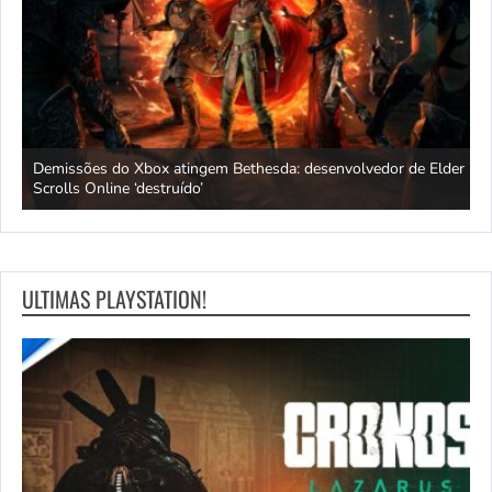
Demissões do Xbox atingem Bethesda: desenvolvedor de Elder
A
Scrolls Online ‘destruído’
p
ULTIMAS PLAYSTATION!