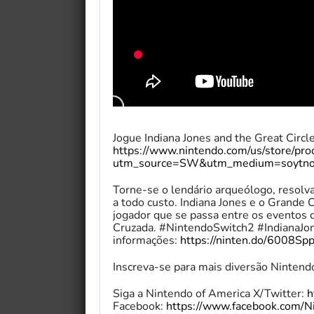
Jogue Indiana Jones and the Great Circl
https://www.nintendo.com/us/store/prod
utm_source=SW&utm_medium=soytno
Torne-se o lendário arqueólogo, resolva
a todo custo. Indiana Jones e o Grande
jogador que se passa entre os eventos 
Cruzada. #NintendoSwitch2 #IndianaJon
informações:
https://ninten.do/6008Sp
Inscreva-se para mais diversão Nintend
Siga a Nintendo of America X/Twitter:
h
Facebook:
https://www.facebook.com/N