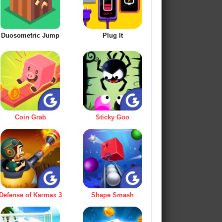
Duosometric Jump
Plug It
Coin Grab
Sticky Goo
Defense of Karmax 3
Shape Smash