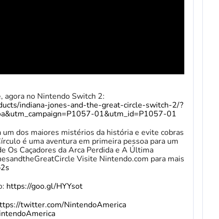
e, agora no Nintendo Switch 2:
ucts/indiana-jones-and-the-great-circle-switch-2/?
a&utm_campaign=P1057-01&utm_id=P1057-01
 um dos maiores mistérios da história e evite cobras
 Círculo é uma aventura em primeira pessoa para um
de Os Caçadores da Arca Perdida e A Última
esandtheGreatCircle Visite Nintendo.com para mais
p2s
o:
https://goo.gl/HYYsot
ttps://twitter.com/NintendoAmerica
intendoAmerica