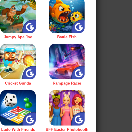
Jumpy Ape Joe
Battle Fish
Cricket Gunda
Rampage Racer
Ludo With Friends
BFF Easter Photobooth