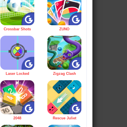
Crossbar Shots
ZUNO
Laser Locked
Zigzag Clash
2048
Rescue Juliet