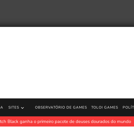
RA
SITES
OBSERVATÓRIO DE GAMES
TOLOI GAMES
POLÍ
tch Black ganha o primeiro pacote de deuses dourados do mundo