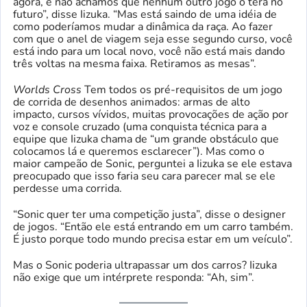
agora, e não achamos que nenhum outro jogo o terá no
futuro”, disse Iizuka. “Mas está saindo de uma idéia de
como poderíamos mudar a dinâmica da raça. Ao fazer
com que o anel de viagem seja esse segundo curso, você
está indo para um local novo, você não está mais dando
três voltas na mesma faixa. Retiramos as mesas”.
Worlds Cross
Tem todos os pré-requisitos de um jogo
de corrida de desenhos animados: armas de alto
impacto, cursos vívidos, muitas provocações de ação por
voz e console cruzado (uma conquista técnica para a
equipe que Iizuka chama de “um grande obstáculo que
colocamos lá e queremos esclarecer”). Mas como o
maior campeão de Sonic, perguntei a Iizuka se ele estava
preocupado que isso faria seu cara parecer mal se ele
perdesse uma corrida.
“Sonic quer ter uma competição justa”, disse o designer
de jogos. “Então ele está entrando em um carro também.
É justo porque todo mundo precisa estar em um veículo”.
Mas o Sonic poderia ultrapassar um dos carros? Iizuka
não exige que um intérprete responda: “Ah, sim”.