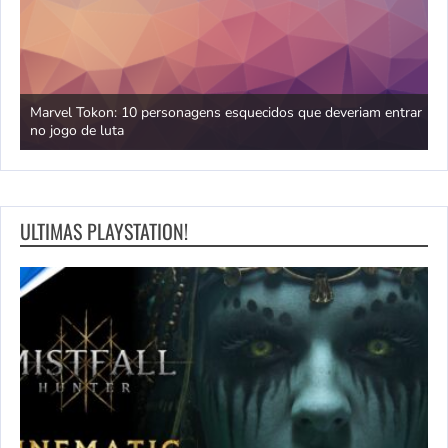
uém
Marvel Tokon: 10 personagens esquecidos que deveriam entrar
D
no jogo de luta
f
ULTIMAS PLAYSTATION!