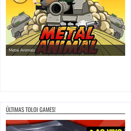
S
Metal Animals
ÚLTIMAS TOLOI GAMES!