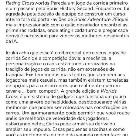
Racing Crossworlds
Parecia um jogo de corrida primeiro
e um passeio pela Sonic History Second. Enquanto eu fui
agradado pela decisão da equipe de construir um curso
inteiro fora do porta -aviões de
Sonic Adventure 2
Fiquei
mais impressionado com o quão desafiador encontrei as
primeiras rodadas, onde atingir cada turno e pregar cada
deriva é necessário para vencer os melhores desafiantes
da IA.
Iizuka acha que esse é o diferencial entre seus jogos de
corrida Sonic e a competição óbvia: a mecânica, a
personalização e o caos estão todos enraizados na
tradição de jogos de corrida, não em extensões de
franquia. Existem modos mais lentos que atendem aos
jogadores mais casuais, mas também existem toneladas
de opções para concorrentes que realmente querem
cavar e … bem, competir. A grande adição a
Worlds
Cross
é um sistema de gadgets que funciona um pouco
como uma árvore de habilidades, desbloqueando várias
melhorias que podem ser colocadas nas construções de
carros. Um aprimoramento pode permitir que você roube
anéis de melhoria de velocidade dos jogadores,
esbarrando neles; Outro pode armar sua deriva ou
ampliar seu impulso. Essas pequenas escolhas e como
você as implementa no meio da varanda podem fazer ou