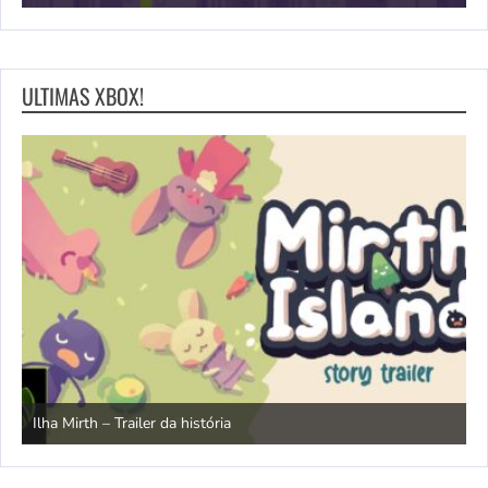
ULTIMAS XBOX!
N
Ilha Mirth – Trailer da história
d