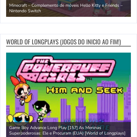
endo
Minecraft – Complemento de móveis Hello Kitty e Friends –
O
Nintendo Switch
d
WORLD OF LONGPLAYS (JOGOS DO INICIO AO FIM!)
Game Boy Advance Long Play [157] As Meninas
A
Superpoderosas: Ele e Procuram (EUA) [World of Longplays]
L