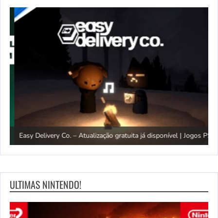
G
Easy Delivery Co. – Atualização gratuita já disponível | Jogos PS5
F
ULTIMAS NINTENDO!