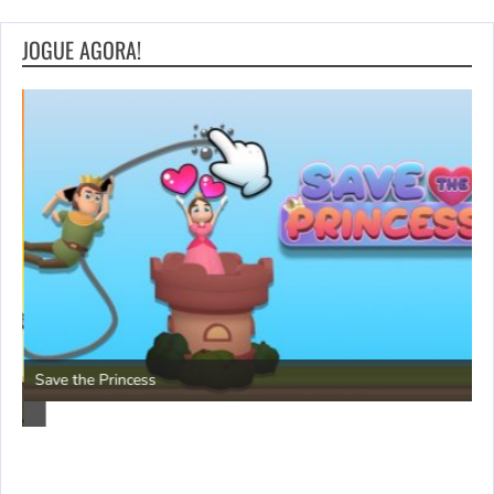
JOGUE AGORA!
P
Save the Princess