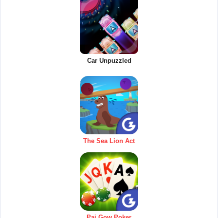
Car Unpuzzled
The Sea Lion Act
Pai Gow Poker