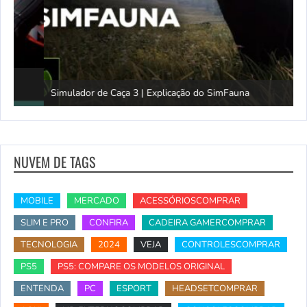
Simulador de Caça 3 | Explicação do SimFauna
T
NUVEM DE TAGS
MOBILE
MERCADO
ACESSÓRIOSCOMPRAR
SLIM E PRO
CONFIRA
CADEIRA GAMERCOMPRAR
TECNOLOGIA
2024
VEJA
CONTROLESCOMPRAR
PS5
PS5: COMPARE OS MODELOS ORIGINAL
ENTENDA
PC
ESPORT
HEADSETCOMPRAR