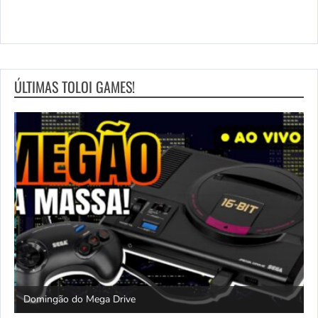
ÚLTIMAS TOLOI GAMES!
Domingão do Mega Drive
L