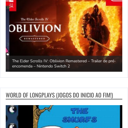
The Elder Scrolls IV: Oblivion Remastered – Trailer de pré-
M
encomenda – Nintendo Switch 2
–
WORLD OF LONGPLAYS (JOGOS DO INICIO AO FIM!)