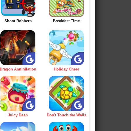
Shoot Robbers
Breakfast Time
Dragon Annihilation
Holiday Cheer
Juicy Dash
Don't Touch the Walls