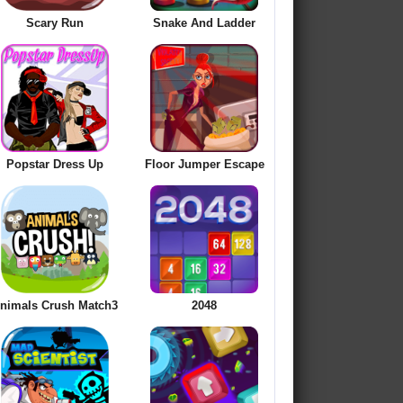
Scary Run
Snake And Ladder
Popstar Dress Up
Floor Jumper Escape
nimals Crush Match3
2048