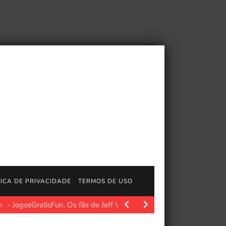
TICA DE PRIVACIDADE
TERMOS DE USO
JogosGratisFun. Os fãs de Jeff VanderMeer e de sua…