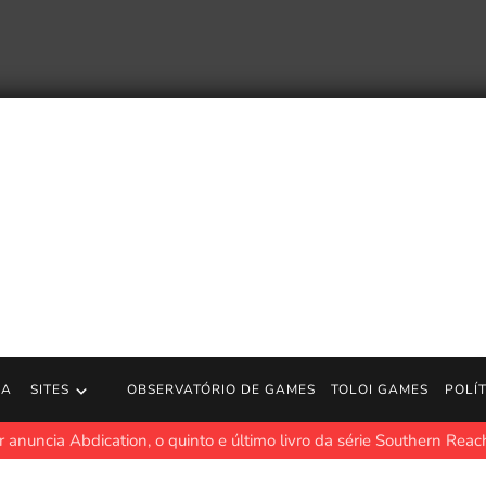
RA
SITES
OBSERVATÓRIO DE GAMES
TOLOI GAMES
POLÍ
uncia Abdication, o quinto e último livro da série Southern Reach