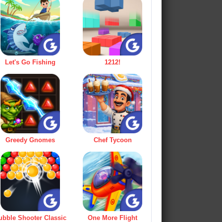
Let's Go Fishing
1212!
Greedy Gnomes
Chef Tycoon
ubble Shooter Classic
One More Flight