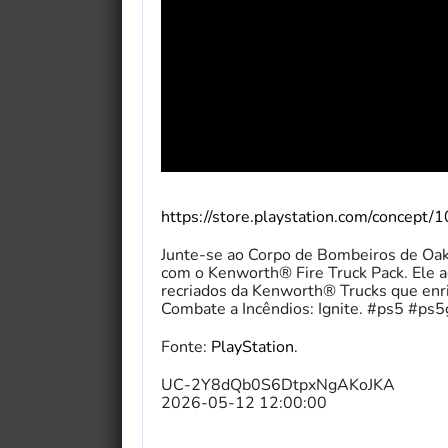
https://store.playstation.com/concept
Junte-se ao Corpo de Bombeiros de Oakr
com o Kenworth® Fire Truck Pack. Ele a
recriados da Kenworth® Trucks que enri
Combate a Incêndios: Ignite. #ps5 #ps
Fonte:
PlayStation
.
UC-2Y8dQb0S6DtpxNgAKoJKA
2026-05-12 12:00:00