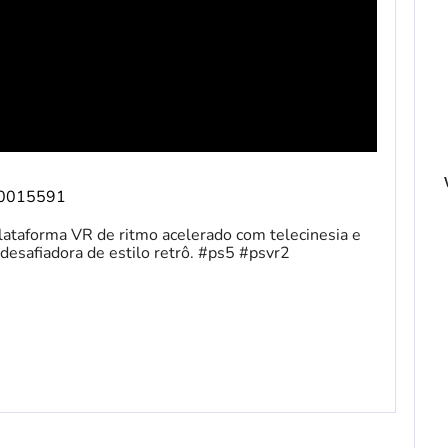
/10015591
plataforma VR de ritmo acelerado com telecinesia e
esafiadora de estilo retrô. #ps5 #psvr2