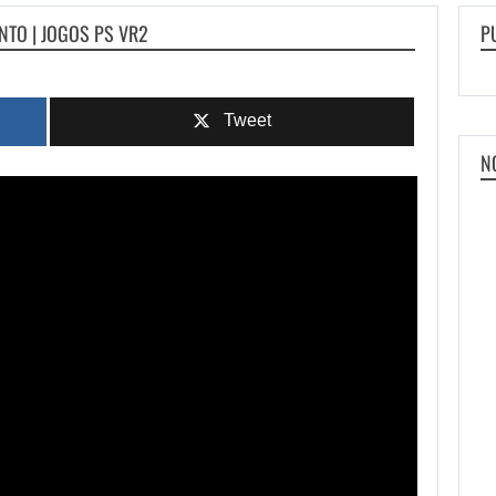
NTO | JOGOS PS VR2
P
Tweet
N