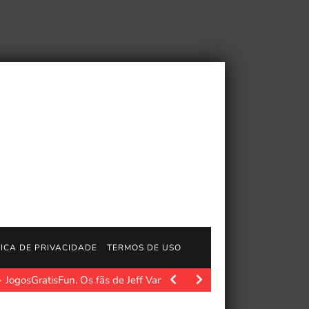
TICA DE PRIVACIDADE
TERMOS DE USO
JogosGratisFun. Os fãs de Jeff VanderMeer e de sua…