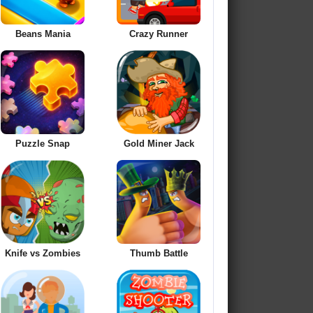
Beans Mania
Crazy Runner
Puzzle Snap
Gold Miner Jack
Knife vs Zombies
Thumb Battle