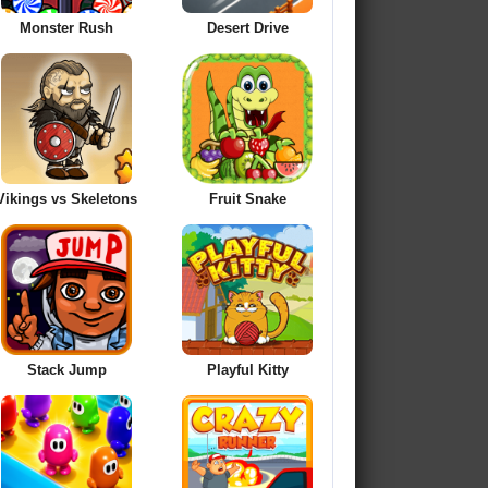
Monster Rush
Desert Drive
Vikings vs Skeletons
Fruit Snake
Stack Jump
Playful Kitty