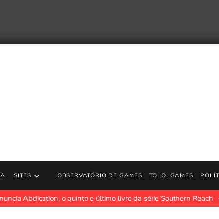
RA
SITES
OBSERVATÓRIO DE GAMES
TOLOI GAMES
POLÍ
uncia Abdication, o quinto e último livro da série Southern Reach