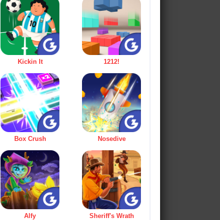
Kickin It
1212!
Box Crush
Nosedive
Alfy
Sheriff's Wrath