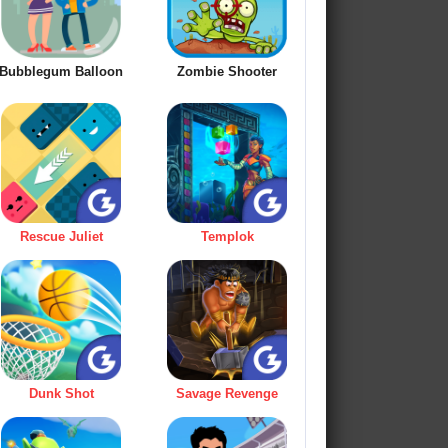
Bubblegum Balloon
Zombie Shooter
Rescue Juliet
Templok
Dunk Shot
Savage Revenge