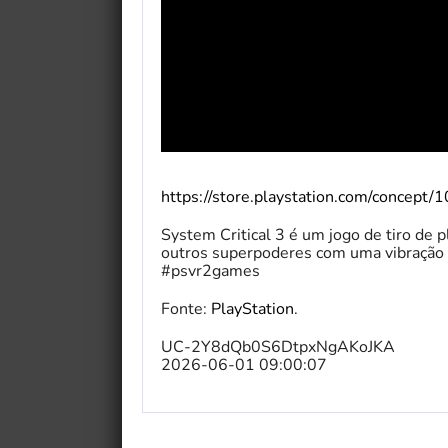
https://store.playstation.com/concept
System Critical 3 é um jogo de tiro de 
outros superpoderes com uma vibração d
#psvr2games
Fonte:
PlayStation
.
UC-2Y8dQb0S6DtpxNgAKoJKA
2026-06-01 09:00:07