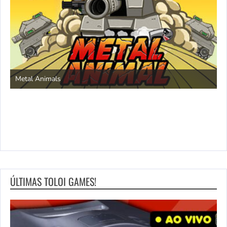
S
Metal Animals
ÚLTIMAS TOLOI GAMES!