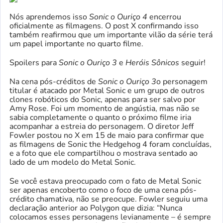
Nós aprendemos isso
Sonic o Ouriço 4
encerrou
oficialmente as filmagens. O post X confirmando isso
também reafirmou que um importante vilão da série terá
um papel importante no quarto filme.
Spoilers para
Sonic o Ouriço 3
e
Heróis Sônicos
seguir!
Na cena pós-créditos de
Sonic o Ouriço 3
o personagem
titular é atacado por Metal Sonic e um grupo de outros
clones robóticos do Sonic, apenas para ser salvo por
Amy Rose. Foi um momento de angústia, mas não se
sabia completamente o quanto o próximo filme iria
acompanhar a estreia do personagem. O diretor Jeff
Fowler postou no X em 15 de maio para confirmar que
as filmagens de Sonic the Hedgehog 4 foram concluídas,
e a foto que ele compartilhou o mostrava sentado ao
lado de um modelo do Metal Sonic.
Se você estava preocupado com o fato de Metal Sonic
ser apenas encoberto como o foco de uma cena pós-
crédito chamativa, não se preocupe. Fowler seguiu uma
declaração anterior ao Polygon que dizia: “Nunca
colocamos esses personagens levianamente – é sempre