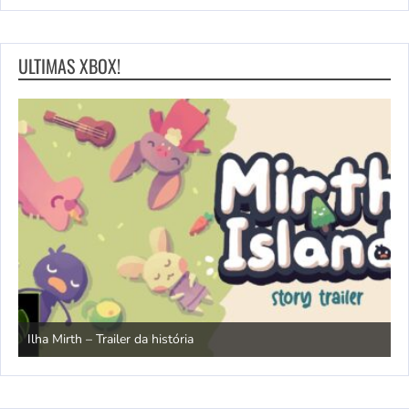
ULTIMAS XBOX!
N
Ilha Mirth – Trailer da história
d