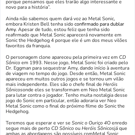
porque pensamos que eles trarão algo interessante e
novo para a história”.
Ainda não sabemos quem dará voz ao Metal Sonic,
embora Kristen Bell tenha sido
confirmado para dublar
Amy
. Apesar de tudo, estou feliz que tenha sido
reafirmado que Metal Sonic aparecerá novamente em
Sonic the Hedgehog 4 porque ele é um dos meus vilões
favoritos da franquia.
O personagem clone apareceu pela primeira vez em
CD
Sônico
em 1993. Nesse jogo, Metal Sonic foi criado pelo
Dr. Eggman para sequestrar Amy, dando início à aventura
de viagem no tempo do jogo. Desde então, Metal Sonic
apareceu em muitos outros jogos e se tornou um vilão
mais independente. Eles são o chefe final de
Heróis
Sônicos
onde eles se transformam em Neo Metal Sonic
para lutar contra o jogador. Tenho muita nostalgia desse
jogo do Sonic em particular, então adoraria ver Neo
Metal Sonic como o final do próximo filme do Sonic the
Hedgehog.
Teremos que esperar e ver
se
Sonic o Ouriço 4
O enredo
segue mais de perto
CD Sônico
ou
Heróis Sônicos
já que
ambas as abordagens são possíveis com
Metal Sonic