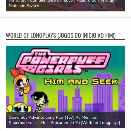
endo
Minecraft – Complemento de móveis Hello Kitty e Friends –
O
Nintendo Switch
d
WORLD OF LONGPLAYS (JOGOS DO INICIO AO FIM!)
Game Boy Advance Long Play [157] As Meninas
A
Superpoderosas: Ele e Procuram (EUA) [World of Longplays]
L