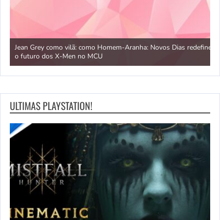
Jean Grey como vilã: como Homem-Aranha: Novos Dias redefine
S
o futuro dos X-Men no MCU
r
ULTIMAS PLAYSTATION!