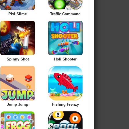
Pixi Slime
Traffic Command
Spinny Shot
Holi Shooter
Jump Jump
Fishing Frenzy