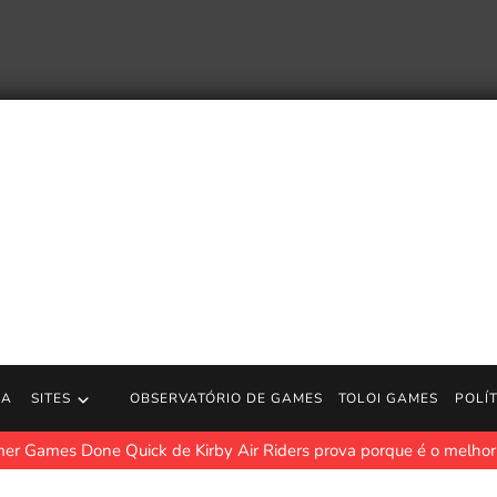
RA
SITES
OBSERVATÓRIO DE GAMES
TOLOI GAMES
POLÍ
tch Black ganha o primeiro pacote de deuses dourados do mundo