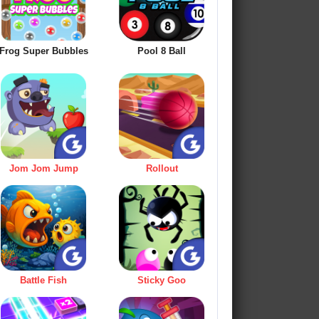
Frog Super Bubbles
Pool 8 Ball
Jom Jom Jump
Rollout
Battle Fish
Sticky Goo