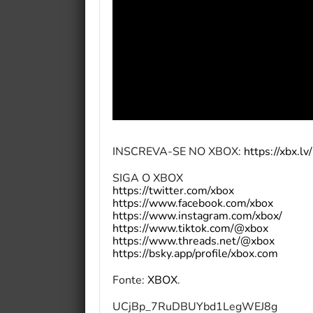
INSCREVA-SE NO XBOX:
https://xbx.l
SIGA O XBOX
https://twitter.com/xbox
https://www.facebook.com/xbox
https://www.instagram.com/xbox/
https://www.tiktok.com/@xbox
https://www.threads.net/@xbox
https://bsky.app/profile/xbox.com
Fonte:
XBOX
.
UCjBp_7RuDBUYbd1LegWEJ8g