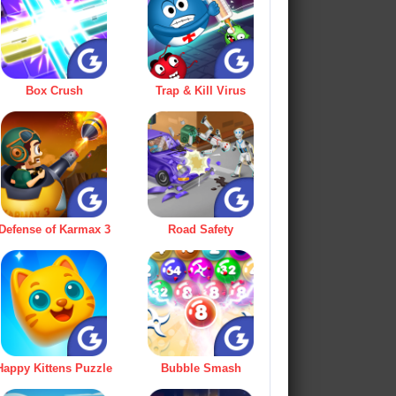
Box Crush
Trap & Kill Virus
Defense of Karmax 3
Road Safety
Happy Kittens Puzzle
Bubble Smash