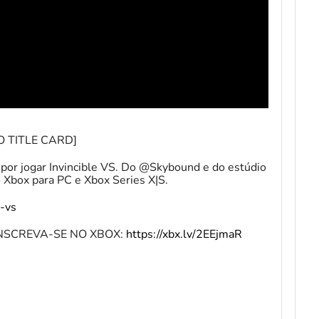
TO TITLE CARD]
 por jogar Invincible VS. Do @Skybound e do estúdio
o Xbox para PC e Xbox Series X|S.
-vs
r INSCREVA-SE NO XBOX:
https://xbx.lv/2EEjmaR