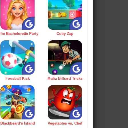
llie Bachelorette Party
Cuby Zap
Foosball Kick
Mafia Billiard Tricks
Blackbeard's Island
Vegetables vs. Chef