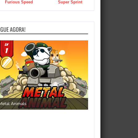
Furious Speed
Super Sprint
OGUE AGORA!
Save the Princess
Metal Animals