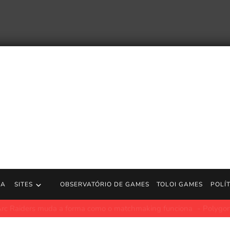
RA
SITES
OBSERVATÓRIO DE GAMES
TOLOI GAMES
POLÍ
ones – Trailer de lançamento completo | Jogos PS5
https://store