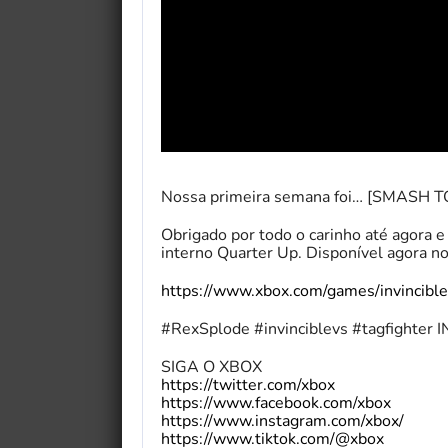
Nossa primeira semana foi… [SMASH 
Obrigado por todo o carinho até agora e
interno Quarter Up. Disponível agora n
https://www.xbox.com/games/invincible
#RexSplode #invinciblevs #tagfighte
SIGA O XBOX
https://twitter.com/xbox
https://www.facebook.com/xbox
https://www.instagram.com/xbox/
https://www.tiktok.com/@xbox