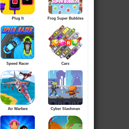
Plug It
Frog Super Bubbles
Speed Racer
Cars
Air Warfare
Cyber Slashman