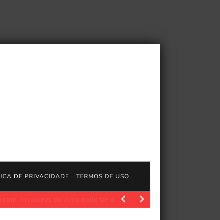
TICA DE PRIVACIDADE
TERMOS DE USO
.playstation.com/concept/10017196 MAVRIX é lançado em 1.0! Co