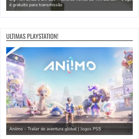
é gratuito para transmissão
I
ULTIMAS PLAYSTATION!
T
Aniimo – Trailer de aventura global | Jogos PS5
J