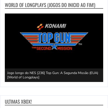
WORLD OF LONGPLAYS (JOGOS DO INICIO AO FIM!)
 of
Jogo longo do NES [236] Top Gun: A Segunda Missão (EUA)
L
[World of Longplays]
L
ULTIMAS XBOX!