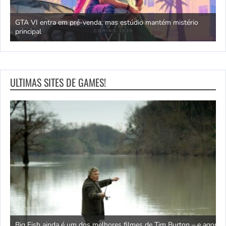
GTA VI entra em pré-venda, mas estúdio mantém mistério
principal
J
ULTIMAS SITES DE GAMES!
de
Big Fish ainda é um dos melhores filmes de Tim Burton – e agora
O