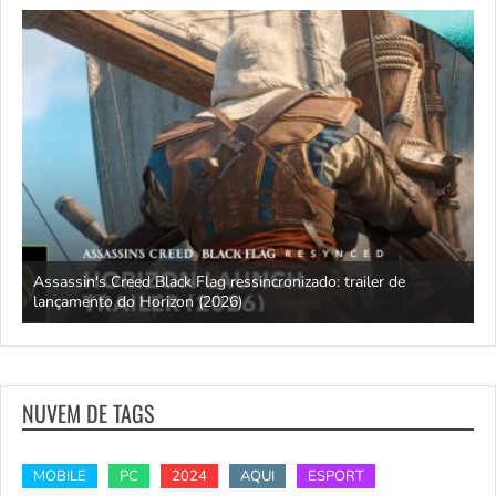
Assassin's Creed Black Flag ressincronizado: trailer de
lançamento do Horizon (2026)
R
NUVEM DE TAGS
MOBILE
PC
2024
AQUI
ESPORT