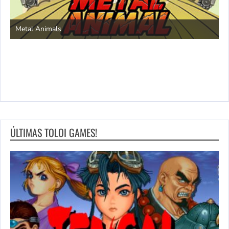
S
Metal Animals
ÚLTIMAS TOLOI GAMES!