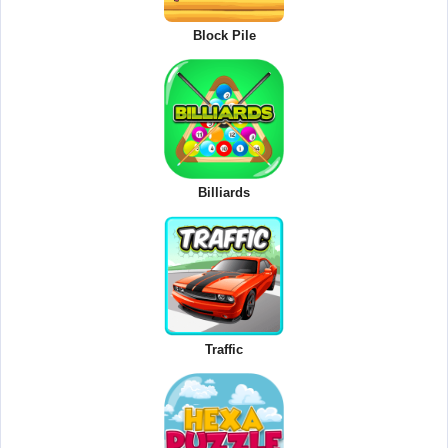
Block Pile
Billiards
Traffic