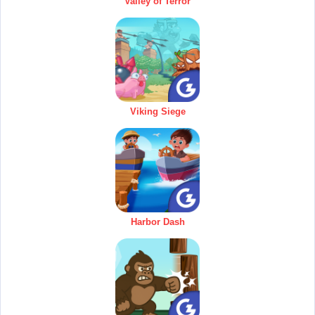
Valley of Terror
Viking Siege
Harbor Dash