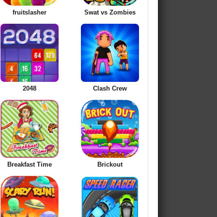
fruitslasher
Swat vs Zombies
2048
Clash Crew
Breakfast Time
Brickout