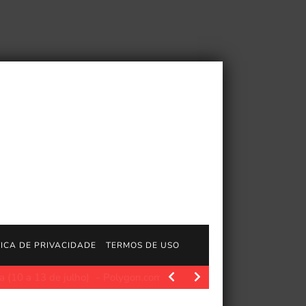
TICA DE PRIVACIDADE
TERMOS DE USO
julho)
Polygon.com. Feliz fim de semana. Existem vários filmes d