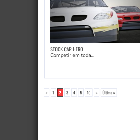
STOCK CAR HERO
Competir em toda…
«
1
2
3
4
5
10
»
Última »