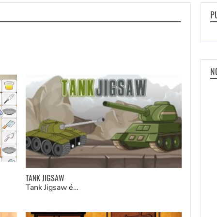
P
N
TANK JIGSAW
Tank Jigsaw é…