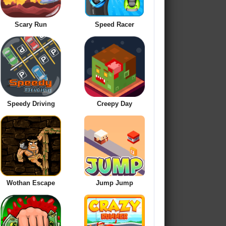
Scary Run
Speed Racer
Speedy Driving
Creepy Day
Wothan Escape
Jump Jump