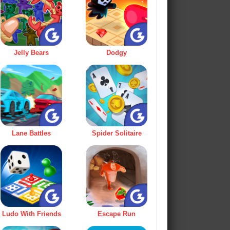
Jelly Bears
Dodgy
Lane Battles
Spider Solitaire
Ludo With Friends
Escape Run