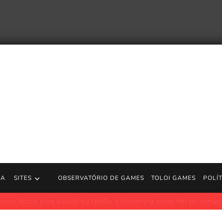
RA
SITES
OBSERVATÓRIO DE GAMES
TOLOI GAMES
POLÍ
ra assistir na Netflix e streaming neste fim de semana (10 a 13 de 