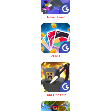
Tower Twist
ZUNO
Odd One Out