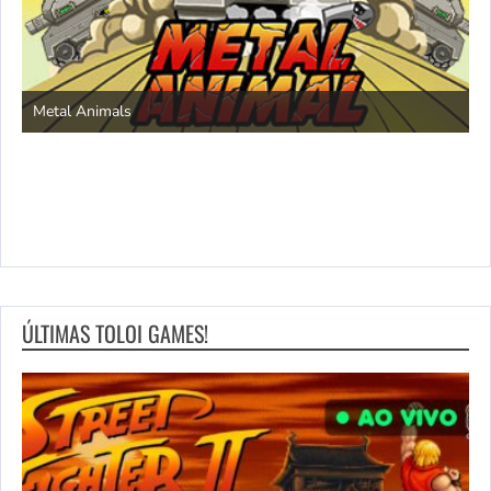
S
Metal Animals
ÚLTIMAS TOLOI GAMES!