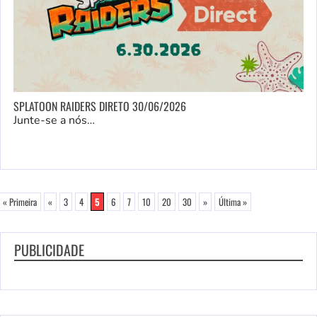
SPLATOON RAIDERS DIRETO 30/06/2026
Junte-se a nós…
« Primeira
«
3
4
5
6
7
10
20
30
»
Última »
PUBLICIDADE