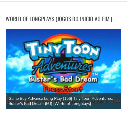
WORLD OF LONGPLAYS (JOGOS DO INICIO AO FIM!)
Game Boy Advance Long Play [156] Tiny Toon Adventures:
A
Buster's Bad Dream (EU) [World of Longplays]
L