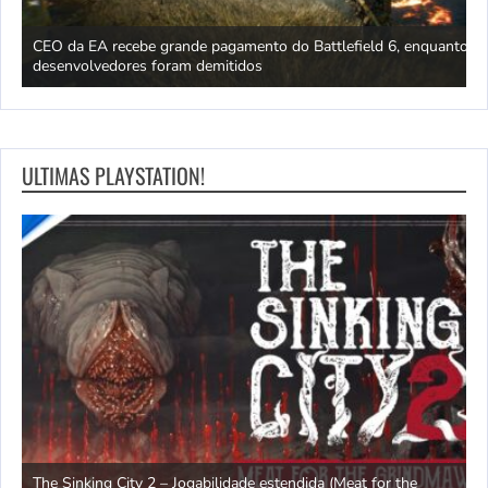
CEO da EA recebe grande pagamento do Battlefield 6, enquanto
O
desenvolvedores foram demitidos
M
ULTIMAS PLAYSTATION!
The Sinking City 2 – Jogabilidade estendida (Meat for the