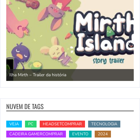
N
Ilha Mirth – Trailer da história
d
NUVEM DE TAGS
VEJA
PC
HEADSETCOMPRAR
TECNOLOGIA
CADEIRA GAMERCOMPRAR
EVENTO
2024