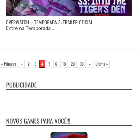
OVERWATCH – TEMPORADA 3: TRAILER OFICIAL…
Entre na Temporada…
« Primeira
«
2
3
4
5
6
10
20
30
»
Última »
PUBLICIDADE
NOVOS GAMES PARA VOCÊ!!!