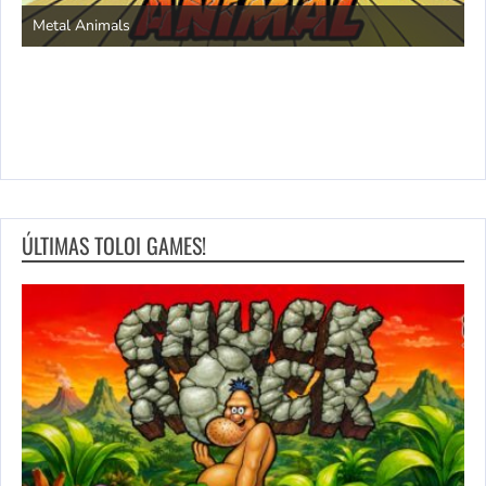
S
Metal Animals
ÚLTIMAS TOLOI GAMES!