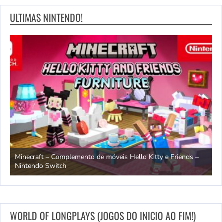
ULTIMAS NINTENDO!
endo
Minecraft – Complemento de móveis Hello Kitty e Friends –
O
Nintendo Switch
d
WORLD OF LONGPLAYS (JOGOS DO INICIO AO FIM!)