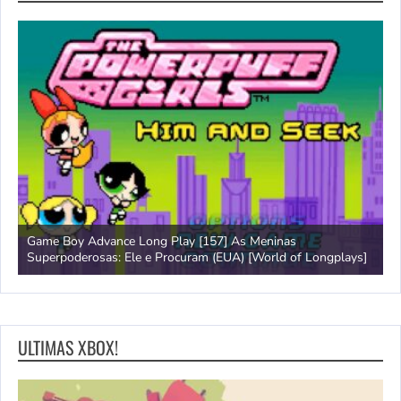
Game Boy Advance Long Play [157] As Meninas
A
Superpoderosas: Ele e Procuram (EUA) [World of Longplays]
L
ULTIMAS XBOX!