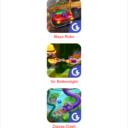
Blaze Rider
Sir Bottomtight
Zigzag Clash