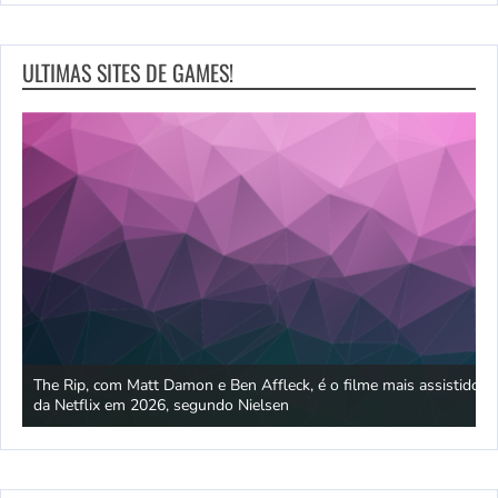
ULTIMAS SITES DE GAMES!
o e
The Rip, com Matt Damon e Ben Affleck, é o filme mais assistido
A
da Netflix em 2026, segundo Nielsen
r