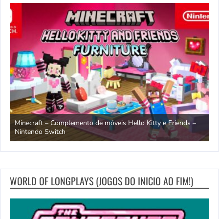
endo
Minecraft – Complemento de móveis Hello Kitty e Friends –
O
Nintendo Switch
d
WORLD OF LONGPLAYS (JOGOS DO INICIO AO FIM!)