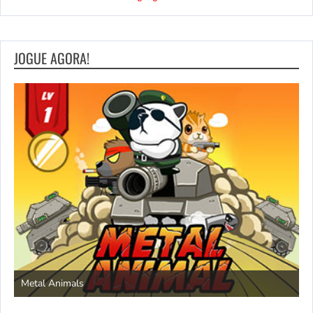
JOGUE AGORA!
S
Metal Animals