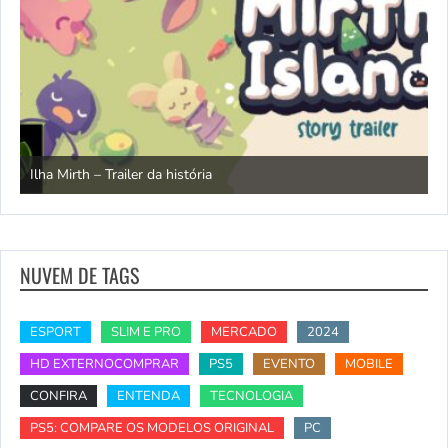
N
Ilha Mirth – Trailer da história
d
NUVEM DE TAGS
ESPORT
SLIM E PRO
MERCADO
2024
HD EXTERNOCOMPRAR
PS5
EVENTO
MOBILE
CONFIRA
ENTENDA
TECNOLOGIA
PS5: COMPARE OS MODELOS ORIGINAL
PC