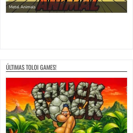
S
Metal Animals
ÚLTIMAS TOLOI GAMES!