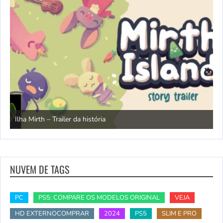
N
Ilha Mirth – Trailer da história
d
NUVEM DE TAGS
PC
PS5: COMPARE OS MODELOS ORIGINAL
VEJA
HD EXTERNOCOMPRAR
2024
PS5
SLIM E PRO