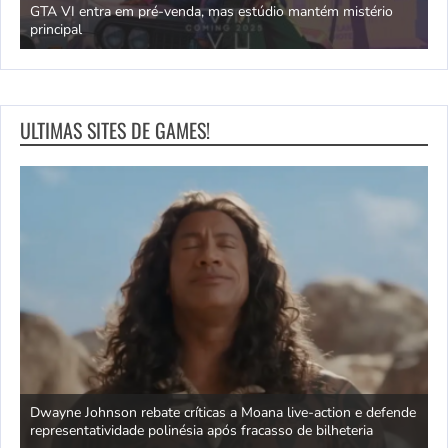
GTA VI entra em pré-venda, mas estúdio mantém mistério
principal
J
ULTIMAS SITES DE GAMES!
ra
Dwayne Johnson rebate críticas a Moana live-action e defende
C
representatividade polinésia após fracasso de bilheteria
a