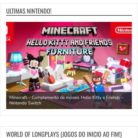
ULTIMAS NINTENDO!
endo
Minecraft – Complemento de móveis Hello Kitty e Friends –
O
Nintendo Switch
d
WORLD OF LONGPLAYS (JOGOS DO INICIO AO FIM!)