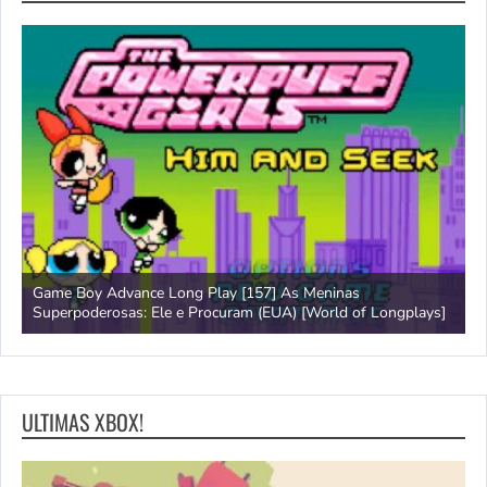
Game Boy Advance Long Play [157] As Meninas
A
Superpoderosas: Ele e Procuram (EUA) [World of Longplays]
L
ULTIMAS XBOX!