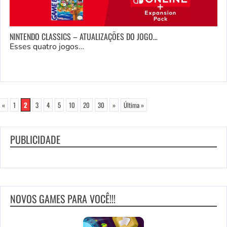
NINTENDO CLASSICS – ATUALIZAÇÕES DO JOGO…
Esses quatro jogos…
«
1
2
3
4
5
10
20
30
»
Última »
PUBLICIDADE
NOVOS GAMES PARA VOCÊ!!!