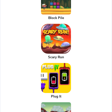
Block Pile
Scary Run
Plug It