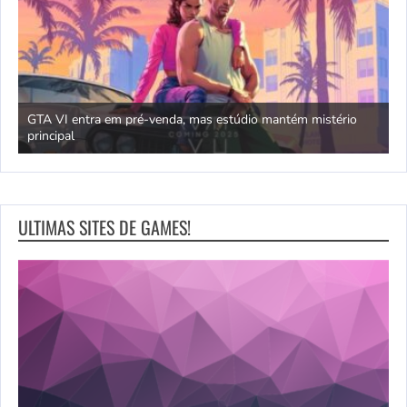
GTA VI entra em pré-venda, mas estúdio mantém mistério
principal
J
ULTIMAS SITES DE GAMES!