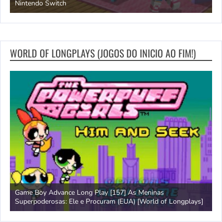
Nintendo Switch
d
WORLD OF LONGPLAYS (JOGOS DO INICIO AO FIM!)
Game Boy Advance Long Play [157] As Meninas
A
Superpoderosas: Ele e Procuram (EUA) [World of Longplays]
L