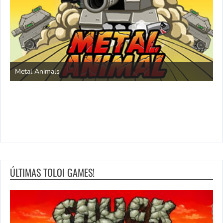
S
Metal Animals
ÚLTIMAS TOLOI GAMES!