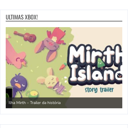
ULTIMAS XBOX!
N
Ilha Mirth – Trailer da história
d