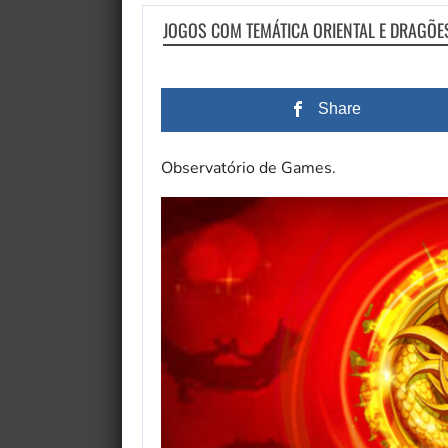
JOGOS COM TEMÁTICA ORIENTAL E DRAGÕE
Share
Observatório de Games.