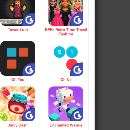
Tower Loot
BFFs Retro Time Travel
Fashion
Oh Yes
Oh No
Juicy Dash
Enchanted Waters