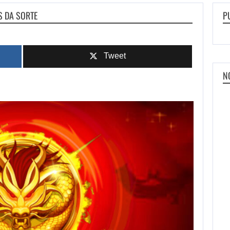
S DA SORTE
P
Tweet
N