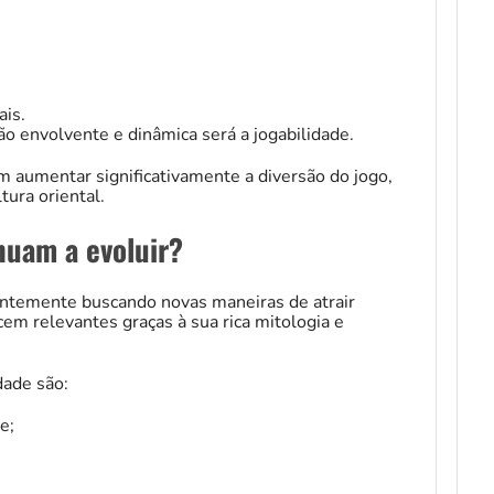
ais.
o envolvente e dinâmica será a jogabilidade.
 aumentar significativamente a diversão do jogo,
tura oriental.
nuam a evoluir?
tantemente buscando novas maneiras de atrair
em relevantes graças à sua rica mitologia e
dade são:
e;