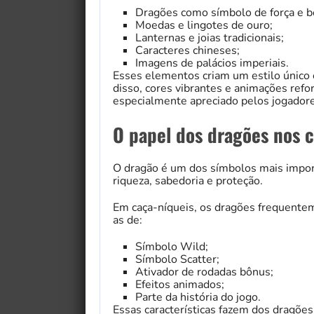
Dragões como símbolo de força e b
Moedas e lingotes de ouro;
Lanternas e joias tradicionais;
Caracteres chineses;
Imagens de palácios imperiais.
Esses elementos criam um estilo único
disso, cores vibrantes e animações refo
especialmente apreciado pelos jogadore
O papel dos dragões nos 
O dragão é um dos símbolos mais import
riqueza, sabedoria e proteção.
Em caça-níqueis, os dragões frequen
as de:
Símbolo Wild;
Símbolo Scatter;
Ativador de rodadas bônus;
Efeitos animados;
Parte da história do jogo.
Essas características fazem dos dragõ