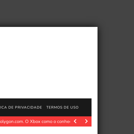
TICA DE PRIVACIDADE
TERMOS DE USO
olygon.com. O Xbox como o conhecemos está prestes a…