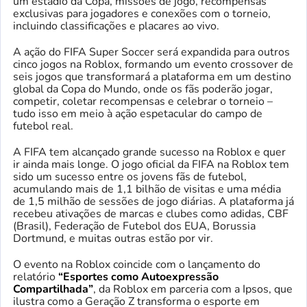
um estádio da Copa, missões de jogo, recompensas
exclusivas para jogadores e conexões com o torneio,
incluindo classificações e placares ao vivo.
A ação do FIFA Super Soccer será expandida para outros
cinco jogos na Roblox, formando um evento crossover de
seis jogos que transformará a plataforma em um destino
global da Copa do Mundo, onde os fãs poderão jogar,
competir, coletar recompensas e celebrar o torneio –
tudo isso em meio à ação espetacular do campo de
futebol real.
A FIFA tem alcançado grande sucesso na Roblox e quer
ir ainda mais longe. O jogo oficial da FIFA na Roblox tem
sido um sucesso entre os jovens fãs de futebol,
acumulando mais de 1,1 bilhão de visitas e uma média
de 1,5 milhão de sessões de jogo diárias. A plataforma já
recebeu ativações de marcas e clubes como adidas, CBF
(Brasil), Federação de Futebol dos EUA, Borussia
Dortmund, e muitas outras estão por vir.
O evento na Roblox coincide com o lançamento do
relatório
“Esportes como Autoexpressão
Compartilhada”
, da Roblox em parceria com a Ipsos, que
ilustra como a Geração Z transforma o esporte em