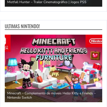
Mistfall Hunter – Trailer Cinematográfico | Jogos PS5
S
ULTIMAS NINTENDO!
endo
Minecraft – Complemento de móveis Hello Kitty e Friends –
O
Nintendo Switch
d