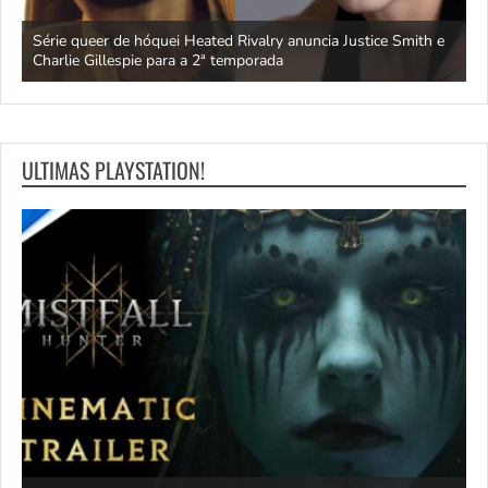
ivo
Série queer de hóquei Heated Rivalry anuncia Justice Smith e
B
Charlie Gillespie para a 2ª temporada
e
ULTIMAS PLAYSTATION!