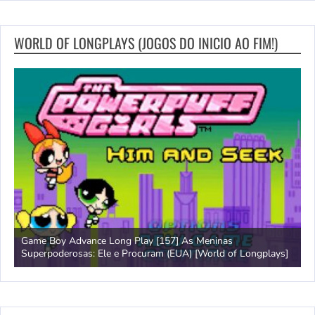
WORLD OF LONGPLAYS (JOGOS DO INICIO AO FIM!)
Game Boy Advance Long Play [157] As Meninas
A
Superpoderosas: Ele e Procuram (EUA) [World of Longplays]
L