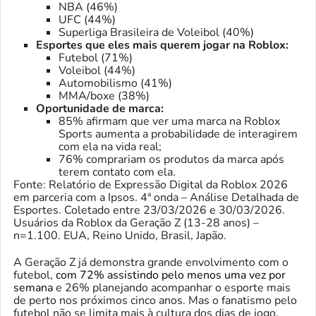
NBA (46%)
UFC (44%)
Superliga Brasileira de Voleibol (40%)
Esportes que eles mais querem jogar na Roblox:
Futebol (71%)
Voleibol (44%)
Automobilismo (41%)
MMA/boxe (38%)
Oportunidade de marca:
85% afirmam que ver uma marca na Roblox
Sports aumenta a probabilidade de interagirem
com ela na vida real;
76% comprariam os produtos da marca após
terem contato com ela.
Fonte: Relatório de Expressão Digital da Roblox 2026
em parceria com a Ipsos. 4ª onda – Análise Detalhada de
Esportes. Coletado entre 23/03/2026 e 30/03/2026.
Usuários da Roblox da Geração Z (13-28 anos) –
n=1.100. EUA, Reino Unido, Brasil, Japão.
A Geração Z já demonstra grande envolvimento com o
futebol,
com 72% assistindo pelo menos uma vez por
semana
e 26% planejando acompanhar o esporte mais
de perto nos próximos cinco anos. Mas o fanatismo pelo
futebol não se limita mais à cultura dos dias de jogo.