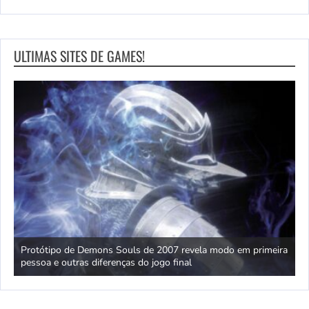
ULTIMAS SITES DE GAMES!
o
Protótipo de Demons Souls de 2007 revela modo em primeira
D
pessoa e outras diferenças do jogo final
r