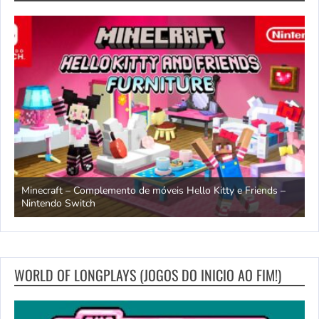
endo
Minecraft – Complemento de móveis Hello Kitty e Friends –
O
Nintendo Switch
d
WORLD OF LONGPLAYS (JOGOS DO INICIO AO FIM!)