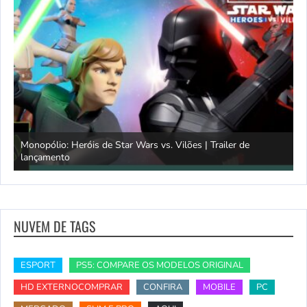
 de Star Wars vs. Vilões | Trailer de
Simulador de Caça 3 | 
NUVEM DE TAGS
ESPORT
PS5: COMPARE OS MODELOS ORIGINAL
HD EXTERNOCOMPRAR
CONFIRA
MOBILE
PC