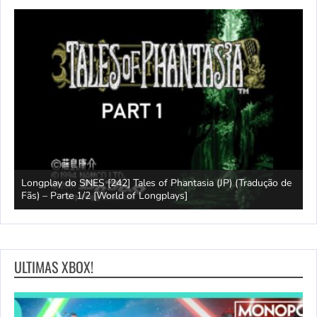
ales of Phantasia (JP) (Tradução de
f Longplays]
Jogo longo do NES [232] Trojan
ULTIMAS XBOX!