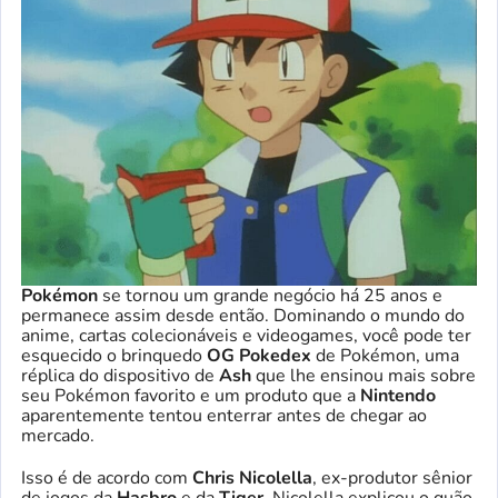
Pokémon
se tornou um grande negócio há 25 anos e
permanece assim desde então. Dominando o mundo do
anime, cartas colecionáveis e videogames, você pode ter
esquecido o brinquedo
OG Pokedex
de Pokémon, uma
réplica do dispositivo de
Ash
que lhe ensinou mais sobre
seu Pokémon favorito e um produto que a
Nintendo
aparentemente tentou enterrar antes de chegar ao
mercado.
Isso é de acordo com
Chris Nicolella
, ex-produtor sênior
de jogos da
Hasbro
e da
Tiger
. Nicolella explicou o quão