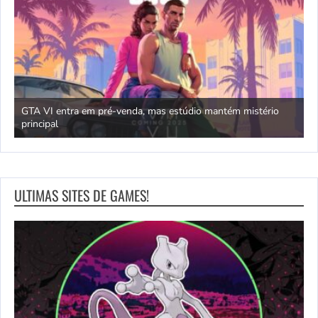
GTA VI entra em pré-venda, mas estúdio mantém mistério
principal
J
ULTIMAS SITES DE GAMES!