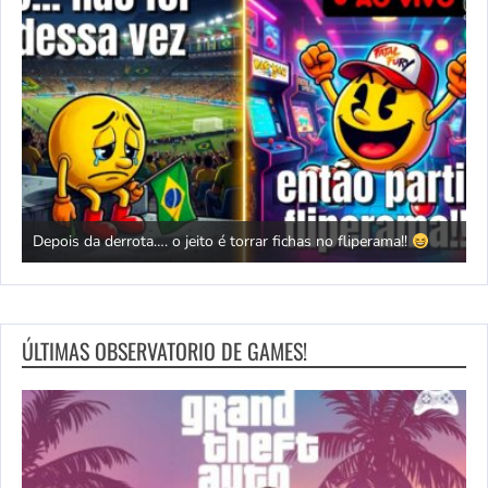
Depois da derrota…. o jeito é torrar fichas no fliperama!!
T
ÚLTIMAS OBSERVATORIO DE GAMES!