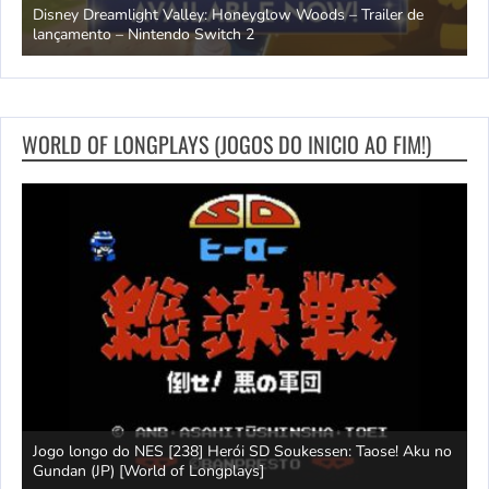
ndo
Disney Dreamlight Valley: Honeyglow Woods – Trailer de
lançamento – Nintendo Switch 2
N
WORLD OF LONGPLAYS (JOGOS DO INICIO AO FIM!)
rld
Jogo longo do NES [238] Herói SD Soukessen: Taose! Aku no
L
Gundan (JP) [World of Longplays]
L