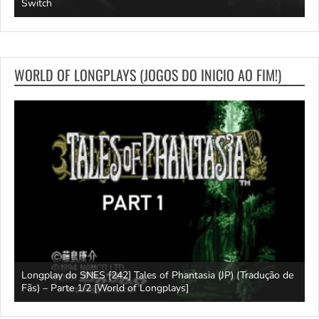
2
Switch
O
WORLD OF LONGPLAYS (JOGOS DO INICIO AO FIM!)
e
Longplay do SNES [242] Tales of Phantasia (JP) (Tradução de
Fãs) – Parte 1/2 [World of Longplays]
J