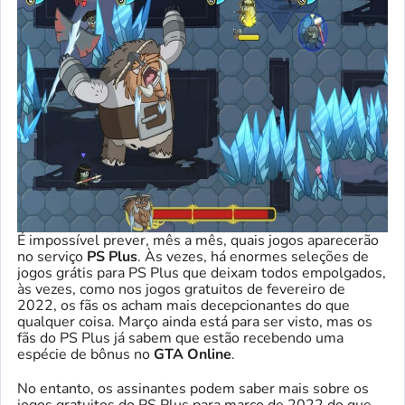
É impossível prever, mês a mês, quais jogos aparecerão
no serviço
PS Plus
. Às vezes, há enormes seleções de
jogos grátis para PS Plus que deixam todos empolgados,
às vezes, como nos jogos gratuitos de fevereiro de
2022, os fãs os acham mais decepcionantes do que
qualquer coisa. Março ainda está para ser visto, mas os
fãs do PS Plus já sabem que estão recebendo uma
espécie de bônus no
GTA Online
.
No entanto, os assinantes podem saber mais sobre os
jogos gratuitos do PS Plus para março de 2022 do que