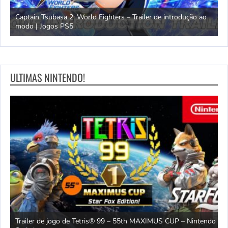
omem
Captain Tsubasa 2: World Fighters – Trailer de introdução ao
M
modo | Jogos PS5
P
ULTIMAS NINTENDO!
Trailer de jogo de Tetris® 99 – 55th MAXIMUS CUP – Nintendo