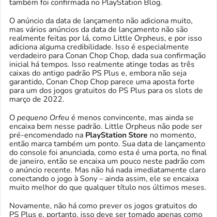
também foi confirmada no PlayStation Blog.
O anúncio da data de lançamento não adiciona muito,
mas vários anúncios da data de lançamento não são
realmente feitas por lá, como Little Orpheus, e por isso
adiciona alguma credibilidade. Isso é especialmente
verdadeiro para Conan Chop Chop, dada sua confirmação
inicial há tempos. Isso realmente atinge todas as três
caixas do antigo padrão PS Plus e, embora não seja
garantido, Conan Chop Chop parece uma aposta forte
para um dos jogos gratuitos do PS Plus para os slots de
março de 2022.
O
pequeno Orfeu
é menos convincente, mas ainda se
encaixa bem nesse padrão. Little Orpheus não pode ser
pré-encomendado na
PlayStation Store
no momento,
então marca também um ponto. Sua data de lançamento
do console foi anunciada, como esta é uma porta, no final
de janeiro, então se encaixa um pouco neste padrão com
o anúncio recente. Mas não há nada imediatamente claro
conectando o jogo à Sony – ainda assim, ele se encaixa
muito melhor do que qualquer título nos últimos meses.
Novamente, não há como prever os jogos gratuitos do
PS Plus e, portanto, isso deve ser tomado apenas como