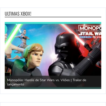
ULTIMAS XBOX!
Monopólio: Heróis de Star Wars vs. Vilões | Trailer de
lançamento
S