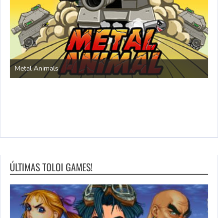
S
Metal Animals
ÚLTIMAS TOLOI GAMES!