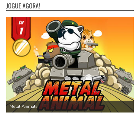
JOGUE AGORA!
S
Metal Animals