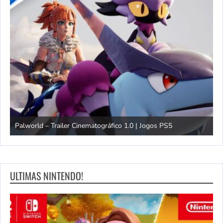
O
Palworld – Trailer Cinematográfico 1.0 | Jogos PS5
J
ULTIMAS NINTENDO!