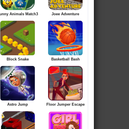
unny Animals Match3
Joee Adventure
Block Snake
Basketball Bash
Astro Jump
Floor Jumper Escape