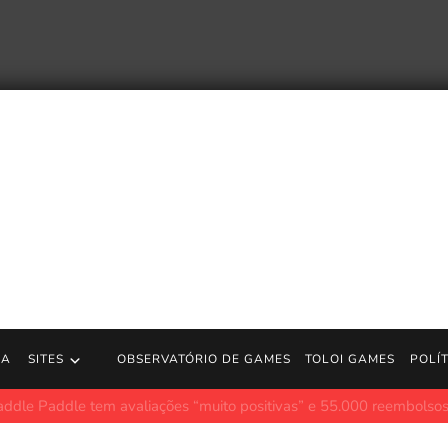
RA
SITES
OBSERVATÓRIO DE GAMES
TOLOI GAMES
POLÍ
endo relançado em 4K nos cinemas para comemorar seu 10º anivers