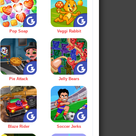
Pop Soap
Veggi Rabbit
Pie Attack
Jelly Bears
Blaze Rider
Soccer Jerks