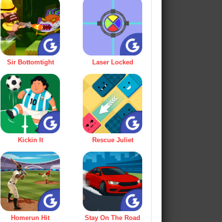
Sir Bottomtight
Laser Locked
Kickin It
Rescue Juliet
Homerun Hit
Stay On The Road