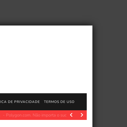
TICA DE PRIVACIDADE
TERMOS DE USO
ário
Polygon.com. Seu nome está voltando aos cinemas para c