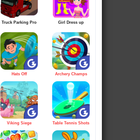
Truck Parking Pro
Girl Dress up
Hats Off
Archery Champs
Viking Siege
Table Tennis Shots