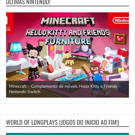
ULTIMAS NINTENDO!
endo
Minecraft – Complemento de móveis Hello Kitty e Friends –
O
Nintendo Switch
d
WORLD OF LONGPLAYS (JOGOS DO INICIO AO FIM!)