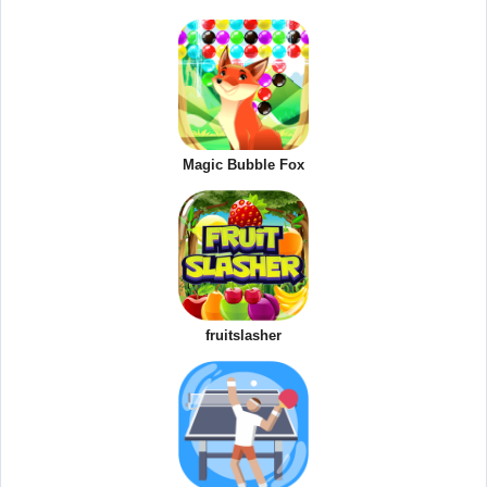
Magic Bubble Fox
fruitslasher