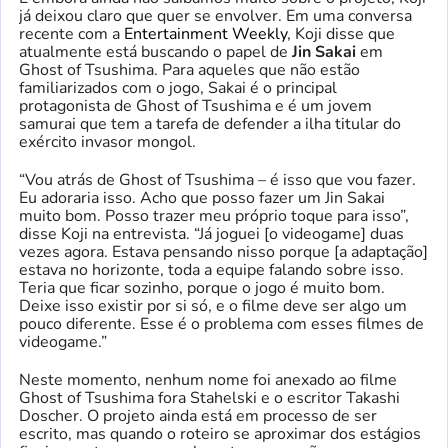
já deixou claro que quer se envolver. Em uma conversa
recente com a
Entertainment Weekly
, Koji disse que
atualmente está buscando o papel de
Jin Sakai
em
Ghost of Tsushima. Para aqueles que não estão
familiarizados com o jogo, Sakai é o principal
protagonista de Ghost of Tsushima e é um jovem
samurai que tem a tarefa de defender a ilha titular do
exército invasor mongol.
“Vou atrás de Ghost of Tsushima – é isso que vou fazer.
Eu adoraria isso. Acho que posso fazer um Jin Sakai
muito bom. Posso trazer meu próprio toque para isso”,
disse Koji na entrevista. “Já joguei [o videogame] duas
vezes agora. Estava pensando nisso porque [a adaptação]
estava no horizonte, toda a equipe falando sobre isso.
Teria que ficar sozinho, porque o jogo é muito bom.
Deixe isso existir por si só, e o filme deve ser algo um
pouco diferente. Esse é o problema com esses filmes de
videogame.”
Neste momento, nenhum nome foi anexado ao filme
Ghost of Tsushima fora Stahelski e o escritor Takashi
Doscher. O projeto ainda está em processo de ser
escrito, mas quando o roteiro se aproximar dos estágios