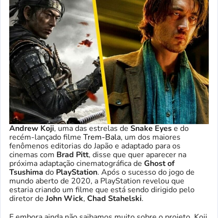
Andrew Koji
, uma das estrelas de
Snake Eyes
e do
recém-lançado filme
Trem-Bala
, um dos maiores
fenômenos editorias do Japão e adaptado para os
cinemas com
Brad Pitt
, disse que quer aparecer na
próxima adaptação cinematográfica de
Ghost of
Tsushima
do
PlayStation
. Após o sucesso do jogo de
mundo aberto de 2020, a PlayStation revelou que
estaria criando um filme que está sendo dirigido pelo
diretor de
John Wick
,
Chad Stahelski
.
E embora ainda não saibamos muito sobre o projeto, Koji