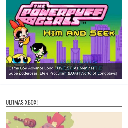
Game Boy Advance Long Play [157] As Meninas
A
Superpoderosas: Ele e Procuram (EUA) [World of Longplays]
L
ULTIMAS XBOX!