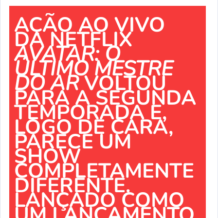
AÇÃO AO VIVO
DA NETFLIX
AVATAR: O
ÚLTIMO MESTRE
DO AR
VOLTOU
PARA A SEGUNDA
TEMPORADA E,
LOGO DE CARA,
PARECE UM
SHOW
COMPLETAMENTE
DIFERENTE.
LANÇADO COMO
UM LANÇAMENTO