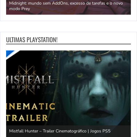
e sem
Midnight: mundo sem AddOns, excesso de tarefas e o novo
S
modo Prey
e
ULTIMAS PLAYSTATION!
Mistfall Hunter – Trailer Cinematográfico | Jogos PS5
S