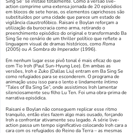
Sing Se” se instale totalmente. Como a versão live-
action comprime uma extensa jornada de 20 episódios
em blocos de sete horas, os elementos caprichosos são
substituídos por uma cidade que parece um estado de
vigilância claustrofóbico. Raisani e Boylan reforçam a
utilização da burocracia como arma, retirando o
preenchimento episódico do original e transformando Ba
Sing Se no cenário de um thriller político que reflete a
linguagem visual de dramas históricos, como
Roma
(2005) ou
A Sombra do Imperador
(1996).
Em nenhum lugar esse pivô tonal é mais eficaz do que
com Tio Iroh (Paul Sun-Hyung Lee). Em ambas as
versões, Iroh e Zuko (Dallas Liu) entram em Ba Sing Se
como refugiados para se esconderem. O programa de
animação usou isso para o lento e lindamente íntimo
“Tales of Ba Sing Se”, onde assistimos Iroh lamentar
silenciosamente seu filho Lu Ten. Foi uma obra-prima de
narrativa episódica.
Raisani e Boylan não conseguem replicar esse ritmo
tranquilo, então eles fazem algo mais ousado, forçando
Iroh a confrontar ativamente seu legado. A série live-
action passa um tempo significativo colocando Iroh cara a
cara com os refugiados do Reino da Terra – as mesmas