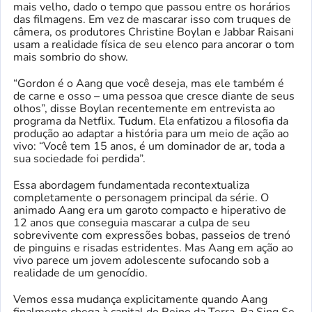
mais velho, dado o tempo que passou entre os horários
das filmagens. Em vez de mascarar isso com truques de
câmera, os produtores Christine Boylan e Jabbar Raisani
usam a realidade física de seu elenco para ancorar o tom
mais sombrio do show.
“Gordon é o Aang que você deseja, mas ele também é
de carne e osso – uma pessoa que cresce diante de seus
olhos”, disse Boylan recentemente em entrevista ao
programa da Netflix.
Tudum
. Ela enfatizou a filosofia da
produção ao adaptar a história para um meio de ação ao
vivo: “Você tem 15 anos, é um dominador de ar, toda a
sua sociedade foi perdida”.
Essa abordagem fundamentada recontextualiza
completamente o personagem principal da série. O
animado Aang era um garoto compacto e hiperativo de
12 anos que conseguia mascarar a culpa de seu
sobrevivente com expressões bobas, passeios de trenó
de pinguins e risadas estridentes. Mas Aang em ação ao
vivo parece um jovem adolescente sufocando sob a
realidade de um genocídio.
Vemos essa mudança explicitamente quando Aang