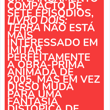
COMPACTO DE
SETE EPISÓDIOS,
LIVRO DOIS:
TERRA
NÃO ESTÁ
MAIS
INTERESSADO EM
IMITAR
PERFEITAMENTE
A OBRA-PRIMA
ANIMADA DE
2005, MAS EM VEZ
DISSO MUDA
PARA UMA
FANTASIA
DISTÓPICA DE