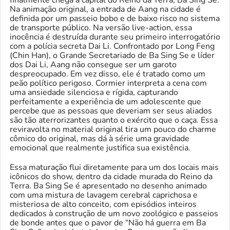
finalmente chega à capital do Reino da Terra, Ba Sing Se.
Na animação original, a entrada de Aang na cidade é
definida por um passeio bobo e de baixo risco no sistema
de transporte público. Na versão live-action, essa
inocência é destruída durante seu primeiro interrogatório
com a polícia secreta Dai Li. Confrontado por Long Feng
(Chin Han), o Grande Secretariado de Ba Sing Se e líder
dos Dai Li, Aang não consegue ser um garoto
despreocupado. Em vez disso, ele é tratado como um
peão político perigoso. Cormier interpreta a cena com
uma ansiedade silenciosa e rígida, capturando
perfeitamente a experiência de um adolescente que
percebe que as pessoas que deveriam ser seus aliados
são tão aterrorizantes quanto o exército que o caça. Essa
reviravolta no material original tira um pouco do charme
cômico do original, mas dá à série uma gravidade
emocional que realmente justifica sua existência.
Essa maturação flui diretamente para um dos locais mais
icônicos do show, dentro da cidade murada do Reino da
Terra. Ba Sing Se é apresentado no desenho animado
com uma mistura de lavagem cerebral caprichosa e
misteriosa de alto conceito, com episódios inteiros
dedicados à construção de um novo zoológico e passeios
de bonde antes que o pavor de “Não há guerra em Ba