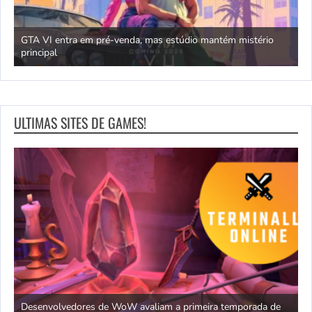
GTA VI entra em pré-venda, mas estúdio mantém mistério
principal
J
ULTIMAS SITES DE GAMES!
Desenvolvedores de WoW avaliam a primeira temporada de