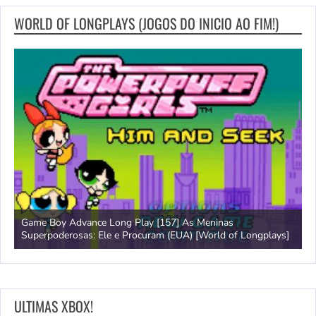
WORLD OF LONGPLAYS (JOGOS DO INICIO AO FIM!)
Game Boy Advance Long Play [157] As Meninas
A
Superpoderosas: Ele e Procuram (EUA) [World of Longplays]
L
ULTIMAS XBOX!