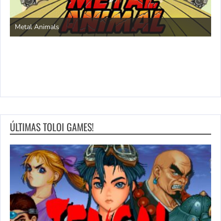
S
Metal Animals
ÚLTIMAS TOLOI GAMES!