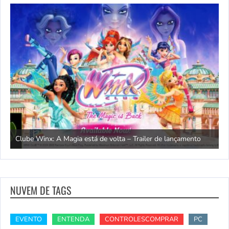
A
Clube Winx: A Magia está de volta – Trailer de lançamento
l
NUVEM DE TAGS
EVENTO
ENTENDA
CONTROLESCOMPRAR
PC