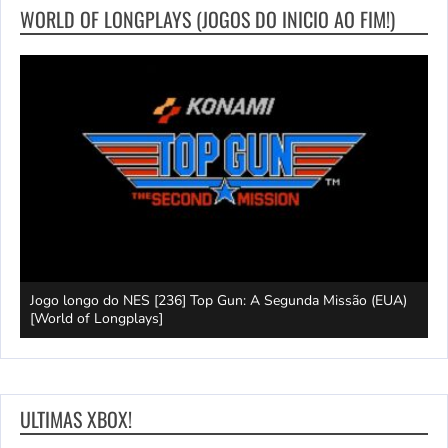
WORLD OF LONGPLAYS (JOGOS DO INICIO AO FIM!)
 of
Jogo longo do NES [236] Top Gun: A Segunda Missão (EUA)
L
[World of Longplays]
L
ULTIMAS XBOX!