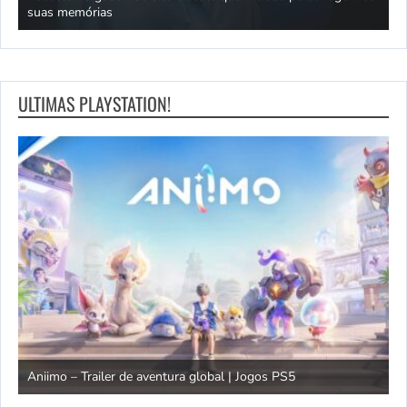
suas memórias
E
ULTIMAS PLAYSTATION!
T
Aniimo – Trailer de aventura global | Jogos PS5
J