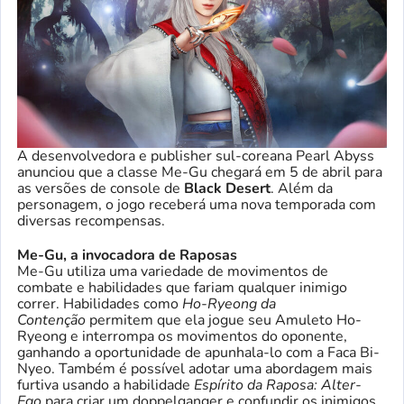
A desenvolvedora e publisher sul-coreana Pearl Abyss
anunciou que a classe Me-Gu chegará em 5 de abril para
as versões de console de
Black Desert
. Além da
personagem, o jogo receberá uma nova temporada com
diversas recompensas.
Me-Gu, a invocadora de Raposas
Me-Gu utiliza uma variedade de movimentos de
combate e habilidades que fariam qualquer inimigo
correr. Habilidades como
Ho-Ryeong da
Contenção
permitem que ela jogue seu Amuleto Ho-
Ryeong e interrompa os movimentos do oponente,
ganhando a oportunidade de apunhala-lo com a Faca Bi-
Nyeo. Também é possível adotar uma abordagem mais
furtiva usando a habilidade
Espírito da Raposa: Alter-
Ego
para criar um doppelganger e confundir os inimigos