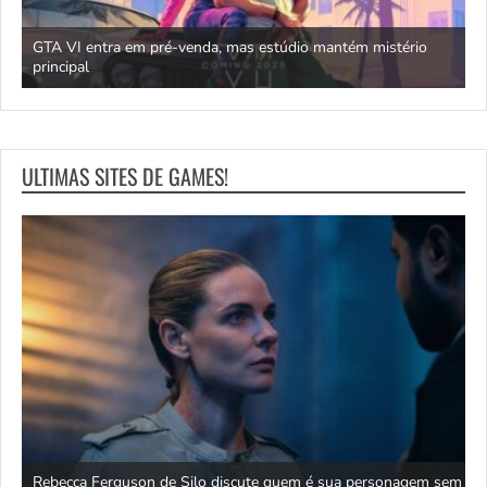
GTA VI entra em pré-venda, mas estúdio mantém mistério
principal
J
ULTIMAS SITES DE GAMES!
á
Rebecca Ferguson de Silo discute quem é sua personagem sem
O