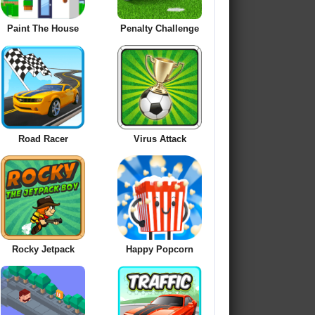
Paint The House
Penalty Challenge
Road Racer
Virus Attack
Rocky Jetpack
Happy Popcorn