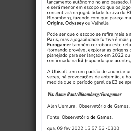
lançamento autônomo no ano passado. 
e será menor em escopo do que os jogos
concentrará na jogabilidade furtiva do
Bloomberg, fazendo com que pareça mai
Origins, Odyssey
ou Valhalla.
Pode ser que o escopo se refira mais a
Paris
, mas a jogabilidade furtiva é mais
Eurogamer
também corrobora este rela
(tornando provável explorar as origens 
planejado para ser lançado em 2022 ou 2
confirmado na
E3
(supondo que aconteç
A Ubisoft tem um padrão de anunciar u
vezes, há provocações de antemão, e hou
medida que o período geral da E3 se ap
Via: Game Rant/Bloomberg/Eurogamer
Alan Uemura , Observatório de Games.
Fonte:
Observatório de Games
.
qua, 09 fev 2022 15:57:56 -0300