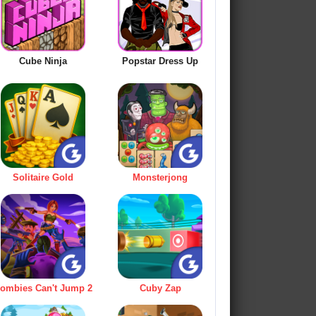
Cube Ninja
Popstar Dress Up
Solitaire Gold
Monsterjong
ombies Can't Jump 2
Cuby Zap