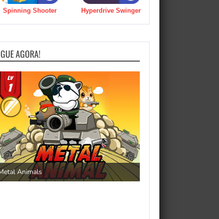
Spinning Shooter
Hyperdrive Swinger
OGUE AGORA!
Save the Princess
Metal Animals