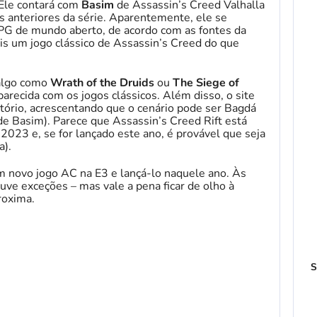
Ele contará com
Basim
de Assassin’s Creed Valhalla
 anteriores da série. Aparentemente, ele se
 RPG de mundo aberto, de acordo com as fontes da
s um jogo clássico de Assassin’s Creed do que
 algo como
Wrath of the Druids
ou
The Siege of
 parecida com os jogos clássicos. Além disso, o site
tório, acrescentando que o cenário pode ser Bagdá
de Basim). Parece que Assassin’s Creed Rift está
023 e, se for lançado este ano, é provável que seja
a).
m novo jogo AC na E3 e lançá-lo naquele ano. Às
ve exceções – mas vale a pena ficar de olho à
roxima.
S