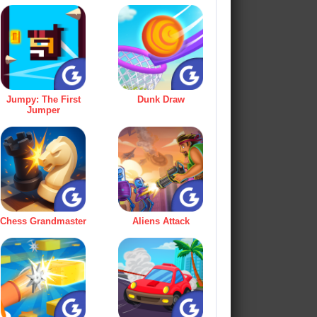
Jumpy: The First
Dunk Draw
Jumper
Chess Grandmaster
Aliens Attack