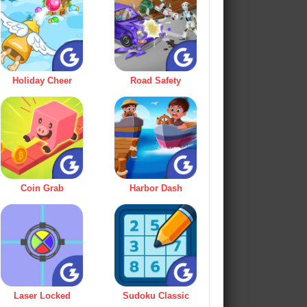
Holiday Cheer
Road Safety
Coin Grab
Harbor Dash
Laser Locked
Sudoku Classic