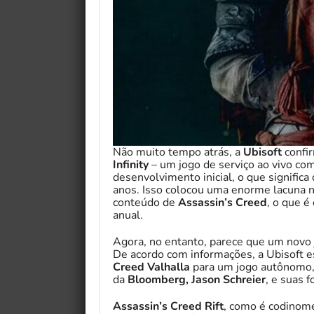
Não muito tempo atrás, a
Ubisoft
confi
Infinity
– um jogo de serviço ao vivo co
desenvolvimento inicial, o que signific
anos. Isso colocou uma enorme lacuna n
conteúdo de
Assassin’s Creed
, o que é
anual.
Agora, no entanto, parece que um novo
De acordo com informações, a Ubisoft
Creed Valhalla
para um jogo autônomo, 
da
Bloomberg, Jason Schreier
, e suas 
Assassin’s Creed Rift
, como é codinom