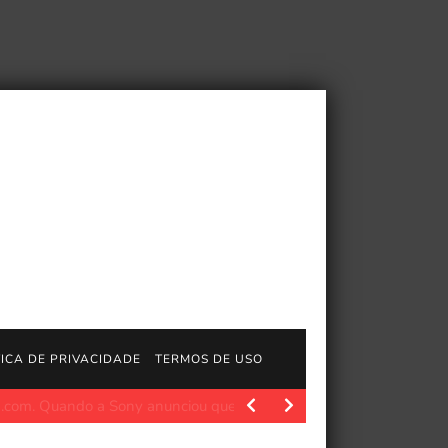
TICA DE PRIVACIDADE
TERMOS DE USO
ystation.com/en-us/concept/10018975 O jogo do influenciador e str