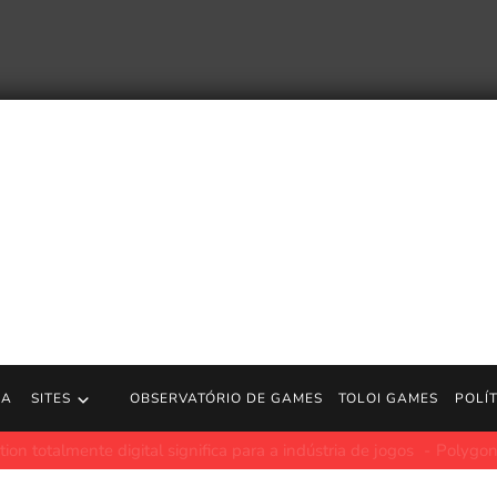
RA
SITES
OBSERVATÓRIO DE GAMES
TOLOI GAMES
POLÍ
tar minha TV – Trailer de anúncio | Jogos PS5
https://store.pla