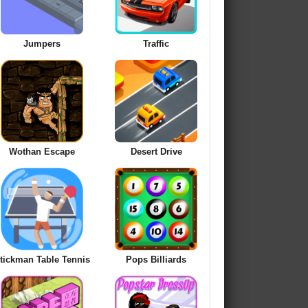
Jumpers
Traffic
Wothan Escape
Desert Drive
tickman Table Tennis
Pops Billiards