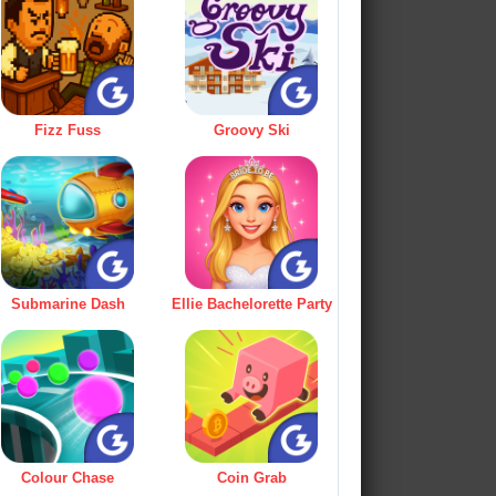
Fizz Fuss
Groovy Ski
Submarine Dash
Ellie Bachelorette Party
Colour Chase
Coin Grab