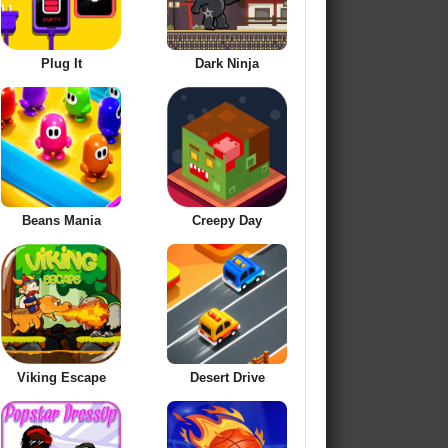
Plug It
Dark Ninja
Beans Mania
Creepy Day
Viking Escape
Desert Drive