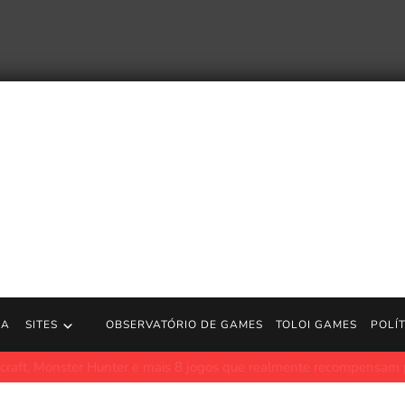
RA
SITES
OBSERVATÓRIO DE GAMES
TOLOI GAMES
POLÍ
r Hunter e mais 8 jogos que realmente recompensam paciência e pr