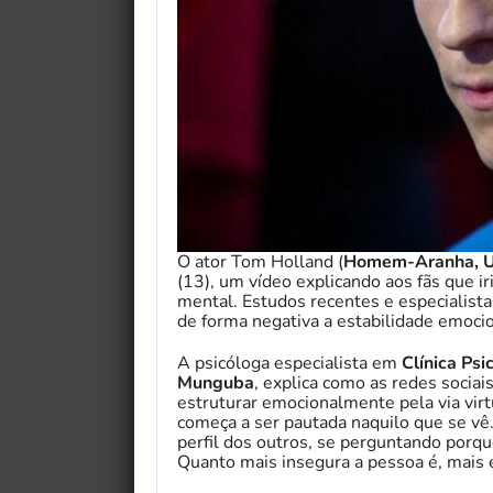
O ator Tom Holland (
Homem-Aranha, U
(13), um vídeo explicando aos fãs que iri
mental. Estudos recentes e especialist
de forma negativa a estabilidade emocio
A psicóloga especialista em
Clínica Psi
Munguba
, explica como as redes socia
estruturar emocionalmente pela via vi
começa a ser pautada naquilo que se v
perfil dos outros, se perguntando porque
Quanto mais insegura a pessoa é, mais el