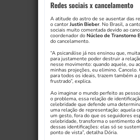
Redes sociais x cancelamento
A atitude do astro de se ausentar das re
o cantor
Justin Bieber
. No Brasil, a can
sociais muito comentada devido ao can
coordenador do
Núcleo de Transtorno B
do cancelamento.
“A psicanálise já nos ensinou que, mui
para justamente poder destruir a relaç
nesse movimento: quando aquele, ou aqu
minhas projeções, eu elimino. Cancelo.
para todos os ideais, trazem também a p
frustrado”, explica.
Ao imaginar o mundo perfeito as pessoa
o problema, essa relação de identificaçã
celebridade que defende uma determina
uma relação de representação: aquela c
um gesto, fora do que os seguidores es
celebridade, transforma o sentimento de
dessas identificações: elas só se suste
ponto de vista”, detalha Dória.