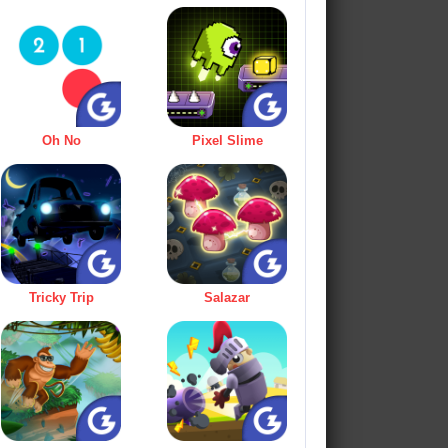
Oh No
Pixel Slime
Tricky Trip
Salazar