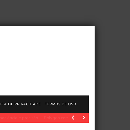
TICA DE PRIVACIDADE
TERMOS DE USO
ecisão
Polygon.com. Quando alguém se senta para jogar um vi