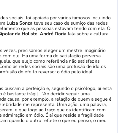
des sociais, foi apoiada por vários famosos incluindo
tora
Luiza Sonza
teve seu caso de sumiço das redes
celamento que as pessoas estavam tendo com ela. O
ipolar da Holiste
,
André Doria
fala sobre a cultura
tas vezes, precisamos eleger um mestre imaginário
ão com ele. Há uma forma de satisfação perversa
ela, que elejo como referência não satisfaz às
 Como as redes sociais são uma profusão de ídolos
rofusão do efeito reverso: o ódio pelo ideal
s buscam a perfeição e, segundo o psicólogo, aí está
o é bastante frágil. “Ao decidir seguir uma
da causa, por exemplo, a relação de quem a segue é
elebridade me representa. Uma ação, uma palavra,
peram, e que foge ao traço que os identificam com
 admiração em ódio. É aí que reside a fragilidade
ntam quando o outro reflete o que eu penso, o meu