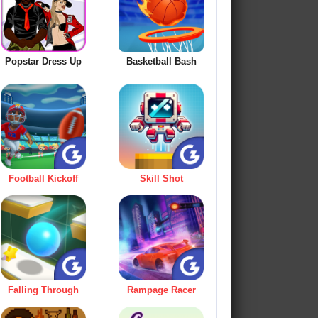
Popstar Dress Up
Basketball Bash
Football Kickoff
Skill Shot
Falling Through
Rampage Racer