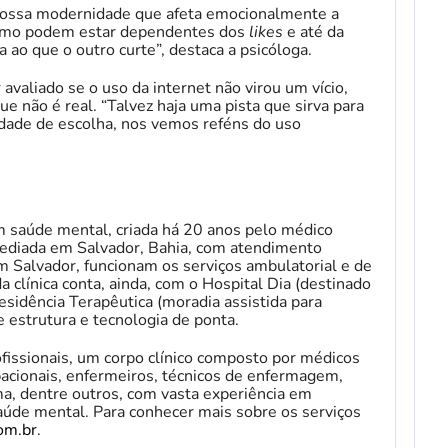
nossa modernidade que afeta emocionalmente a
como podem estar dependentes dos
likes
e até da
ao que o outro curte”, destaca a psicóloga.
 avaliado se o uso da internet não virou um vício,
e não é real. “Talvez haja uma pista que sirva para
dade de escolha, nos vemos reféns do uso
em saúde mental, criada há 20 anos pelo médico
 sediada em Salvador, Bahia, com atendimento
em Salvador, funcionam os serviços ambulatorial e de
a clínica conta, ainda, com o Hospital Dia (destinado
esidência Terapêutica (moradia assistida para
 estrutura e tecnologia de ponta.
fissionais, um corpo clínico composto por médicos
pacionais, enfermeiros, técnicos de enfermagem,
oma, dentre outros, com vasta experiência em
saúde mental. Para conhecer mais sobre os serviços
om.br
.