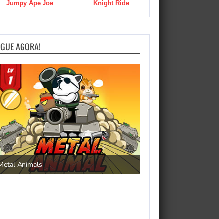
Jumpy Ape Joe
Knight Ride
OGUE AGORA!
Save the Princess
Metal Animals